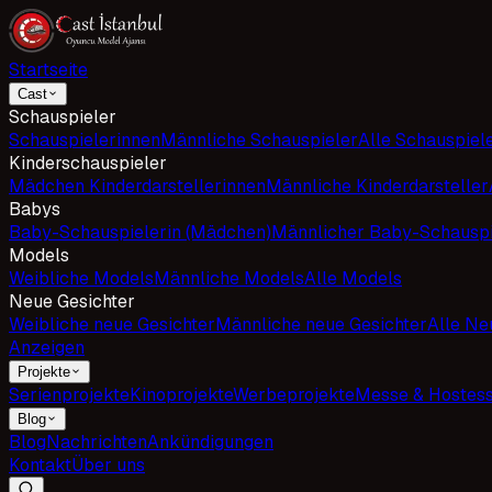
Startseite
Cast
Schauspieler
Schauspielerinnen
Männliche Schauspieler
Alle Schauspiel
Kinderschauspieler
Mädchen Kinderdarstellerinnen
Männliche Kinderdarsteller
Babys
Baby-Schauspielerin (Mädchen)
Männlicher Baby-Schauspi
Models
Weibliche Models
Männliche Models
Alle Models
Neue Gesichter
Weibliche neue Gesichter
Männliche neue Gesichter
Alle Ne
Anzeigen
Projekte
Serienprojekte
Kinoprojekte
Werbeprojekte
Messe & Hostes
Blog
Blog
Nachrichten
Ankündigungen
Kontakt
Über uns