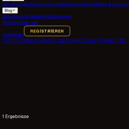
Serienprojekte
Kinoprojekte
Werbeprojekte
Messe & Hostes
Blog
Blog
Nachrichten
Ankündigungen
Kontakt
Über uns
REGISTRIEREN
Anmelden
🇹🇷
TR
🇬🇧
EN
🇷🇺
RU
🇩🇪
DE
🇸🇦
AR
🇨🇳
ZH
🇫🇷
FR
🇪🇸
ES
1 Ergebnisse