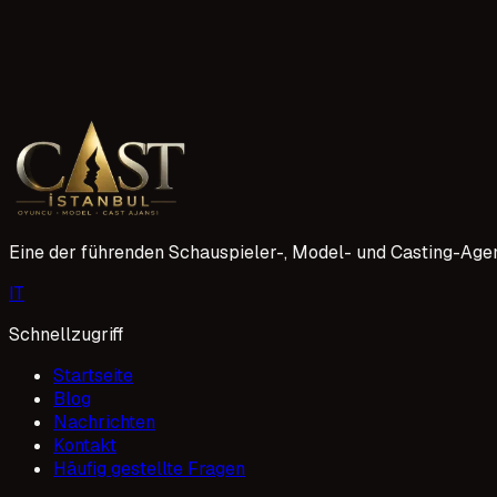
Adıyaman Güvenilir Oyunculuk Ajansı Bulma
Adıyaman'da oyunculuk kariyerine başlamak isteyenler için 
adımlar atmanızı sağlar. Seçim yaparken dikkatli olmak ve 
1 Mayıs 2026
Eine der führenden Schauspieler-, Model- und Casting-Agen
I
T
Schnellzugriff
Startseite
Blog
Nachrichten
Kontakt
Häufig gestellte Fragen