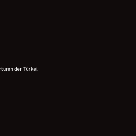
doğru ajansı bulmak kritik bir adımdır. Güvenilir bir ajans,
beklentileri gerçekçi tutmak önemlidir.
turen der Türkei.