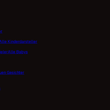
er
Alle Kinderdarsteller
eler
Alle Babys
uen Gesichter
s