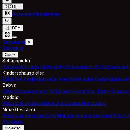
🇩🇪
DE
Anmelden
Registrieren
🇩🇪
DE
Cast Ajans
✕
Startseite
Cast
Schauspieler
Schauspielerinnen
Männliche Schauspieler
Alle Schauspiel
Kinderschauspieler
Mädchen Kinderdarstellerinnen
Männliche Kinderdarsteller
Babys
Baby-Schauspielerin (Mädchen)
Männlicher Baby-Schauspi
Models
Weibliche Models
Männliche Models
Alle Models
Neue Gesichter
Weibliche neue Gesichter
Männliche neue Gesichter
Alle Ne
Anzeigen
Projekte