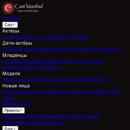
Главная
Cast
Актёры
Актрисы
Мужчины-актёры
Все Актёры
Дети-актёры
Актрисы-девочки
Мальчики актёры
Все дети-актёры
Младенцы
Актриса-младенец (девочка)
Актёр-мальчик
(младенец)
Все Младенцы
Модели
Женщины-модели
Мужские модели
Все Модели
Новые лица
Женские новые лица
Мужские новые лица
Все Новые
Лица
Объявления
Проекты
Серийные проекты
Кинопроекты
Рекламные
проекты
Выставка & Хостес
Блог