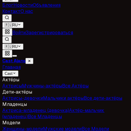
Блог
Новости
Объявления
Контакт
О нас
🇷🇺
RU
Войти
Зарегистрироваться
🇷🇺
RU
Cast Ajans
✕
Главная
Cast
Актёры
Актрисы
Мужчины-актёры
Все Актёры
Дети-актёры
Актрисы-девочки
Мальчики актёры
Все дети-актёры
Младенцы
Актриса-младенец (девочка)
Актёр-мальчик
(младенец)
Все Младенцы
Модели
Женщины-модели
Мужские модели
Все Модели