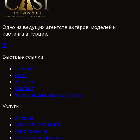
1 Mayıs 2026
almak için ilk adımı atın. Başvurunuzu dikkatle
değerlendirir, size uygun fırsatları sunarız.
Одно из ведущих агентств актёров, моделей и
кастинга в Турции.
I
T
Быстрые ссылки
Главная
Блог
Новости
Контакт
Часто задаваемые вопросы
Услуги
Актёры
Проекты сериалов
Кинопроекты
Рекламные проекты