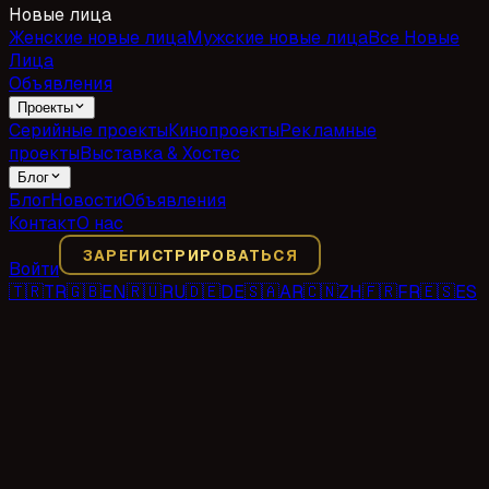
Новые лица
Женские новые лица
Мужские новые лица
Все Новые
Лица
Объявления
Проекты
Серийные проекты
Кинопроекты
Рекламные
проекты
Выставка & Хостес
Блог
Блог
Новости
Объявления
Контакт
О нас
ЗАРЕГИСТРИРОВАТЬСЯ
Войти
🇹🇷
TR
🇬🇧
EN
🇷🇺
RU
🇩🇪
DE
🇸🇦
AR
🇨🇳
ZH
🇫🇷
FR
🇪🇸
ES