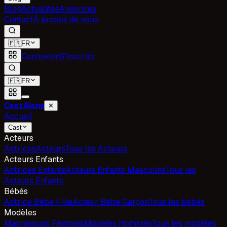
Blog
Actualités
Annonces
Contact
À propos de nous
🇫🇷
FR
Connexion
S'inscrire
🇫🇷
FR
Cast Ajans
✕
Accueil
Cast
Acteurs
Actrices
Acteurs
Tous les Acteurs
Acteurs Enfants
Actrices Enfants
Acteurs Enfants Masculins
Tous les
Acteurs Enfants
Bébés
Actrice Bébé Fille
Acteur Bébé Garçon
Tous les bébés
Modèles
Mannequins Femmes
Modèles Hommes
Tous les modèles