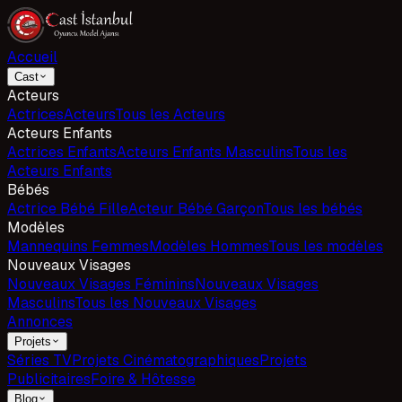
Accueil
Cast
Acteurs
Actrices
Acteurs
Tous les Acteurs
Acteurs Enfants
Actrices Enfants
Acteurs Enfants Masculins
Tous les
Acteurs Enfants
Bébés
Actrice Bébé Fille
Acteur Bébé Garçon
Tous les bébés
Modèles
Mannequins Femmes
Modèles Hommes
Tous les modèles
Nouveaux Visages
Nouveaux Visages Féminins
Nouveaux Visages
Masculins
Tous les Nouveaux Visages
Annonces
Projets
Séries TV
Projets Cinématographiques
Projets
Publicitaires
Foire & Hôtesse
Blog