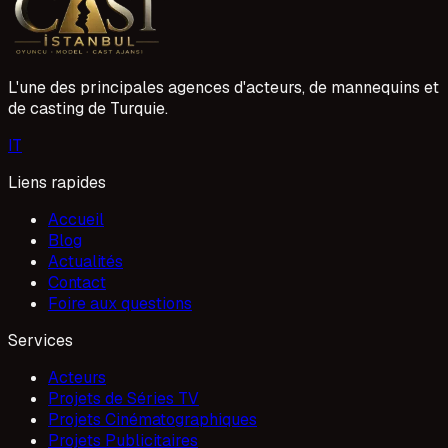
1 Mayıs 2026
almak için ilk adımı atın. Başvurunuzu dikkatle
değerlendirir, size uygun fırsatları sunarız.
L'une des principales agences d'acteurs, de mannequins et
de casting de Turquie.
I
T
Liens rapides
Accueil
Blog
Actualités
Contact
Foire aux questions
Services
Acteurs
Projets de Séries TV
Projets Cinématographiques
Projets Publicitaires