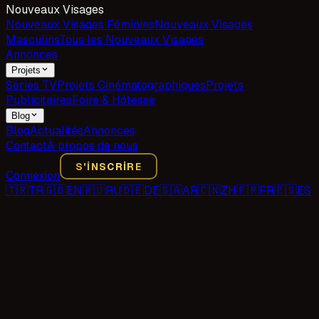
Nouveaux Visages
Nouveaux Visages Féminins
Nouveaux Visages
Masculins
Tous les Nouveaux Visages
Annonces
Projets
Séries TV
Projets Cinématographiques
Projets
Publicitaires
Foire & Hôtesse
Blog
Blog
Actualités
Annonces
Contact
À propos de nous
S'INSCRIRE
Connexion
🇹🇷
TR
🇬🇧
EN
🇷🇺
RU
🇩🇪
DE
🇸🇦
AR
🇨🇳
ZH
🇫🇷
FR
🇪🇸
ES