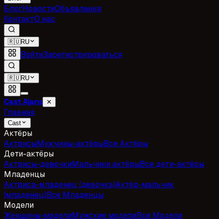
Блог
Новости
Объявления
Контакт
О нас
🇷🇺
RU
Войти
Зарегистрироваться
🇷🇺
RU
Cast Ajans
✕
Главная
Cast
Актёры
Актрисы
Мужчины-актёры
Все Актёры
Дети-актёры
Актрисы-девочки
Мальчики актёры
Все дети-актёры
Младенцы
Актриса-младенец (девочка)
Актёр-мальчик
(младенец)
Все Младенцы
Модели
Женщины-модели
Мужские модели
Все Модели