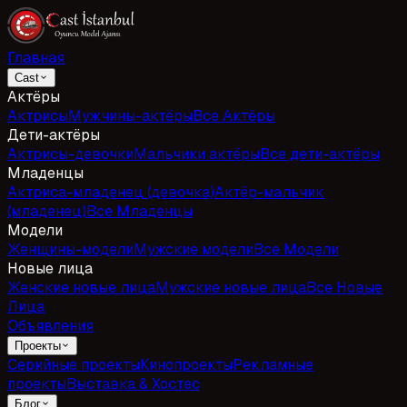
Главная
Cast
Актёры
Актрисы
Мужчины-актёры
Все Актёры
Дети-актёры
Актрисы-девочки
Мальчики актёры
Все дети-актёры
Младенцы
Актриса-младенец (девочка)
Актёр-мальчик
(младенец)
Все Младенцы
Модели
Женщины-модели
Мужские модели
Все Модели
Новые лица
Женские новые лица
Мужские новые лица
Все Новые
Лица
Объявления
Проекты
Серийные проекты
Кинопроекты
Рекламные
проекты
Выставка & Хостес
Блог