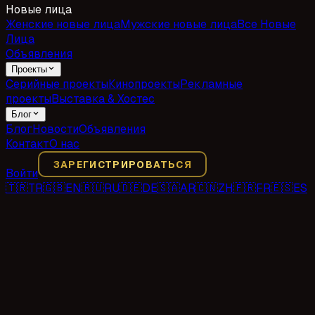
Новые лица
Женские новые лица
Мужские новые лица
Все Новые
Лица
Объявления
Проекты
Серийные проекты
Кинопроекты
Рекламные
проекты
Выставка & Хостес
Блог
Блог
Новости
Объявления
Контакт
О нас
ЗАРЕГИСТРИРОВАТЬСЯ
Войти
🇹🇷
TR
🇬🇧
EN
🇷🇺
RU
🇩🇪
DE
🇸🇦
AR
🇨🇳
ZH
🇫🇷
FR
🇪🇸
ES