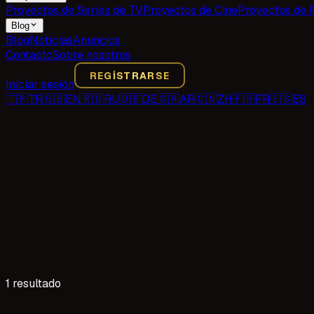
Proyectos de Series de TV
Proyectos de Cine
Proyectos de 
Blog
Blog
Noticias
Anuncios
Contacto
Sobre nosotros
REGISTRARSE
Iniciar sesión
🇹🇷
TR
🇬🇧
EN
🇷🇺
RU
🇩🇪
DE
🇸🇦
AR
🇨🇳
ZH
🇫🇷
FR
🇪🇸
ES
1 resultado