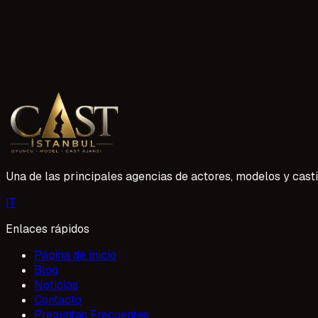
3 lectura
50 60 Yaş Oyuncu Projeleri: Deneyimin Sahnedeki G
Oyunculuk dünyası her yaşa kapılarını açıyor. Özellikle 50-6
değerli yetenekleri doğru projelerle buluşturmak için çalışı
1 Mayıs 2026
Una de las principales agencias de actores, modelos y casti
I
T
Enlaces rápidos
Página de inicio
Blog
Noticias
Contacto
Preguntas Frecuentes