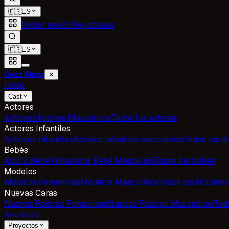
🇪🇸
ES
Iniciar sesión
Registrarse
🇪🇸
ES
Cast Ajans
✕
Inicio
Cast
Actores
Actrices
Actores Masculinos
Todos los actores
Actores Infantiles
Actrices Infantiles
Actores infantiles masculinos
Todos los Ac
Bebés
Actriz Bebé Niña
Actor Bebé Masculino
Todos los bebés
Modelos
Modelos Femeninas
Modelos Masculinos
Todos los Modelos
Nuevas Caras
Nuevos Rostros Femeninos
Nuevos Rostros Masculinos
Tod
Anuncios
Proyectos