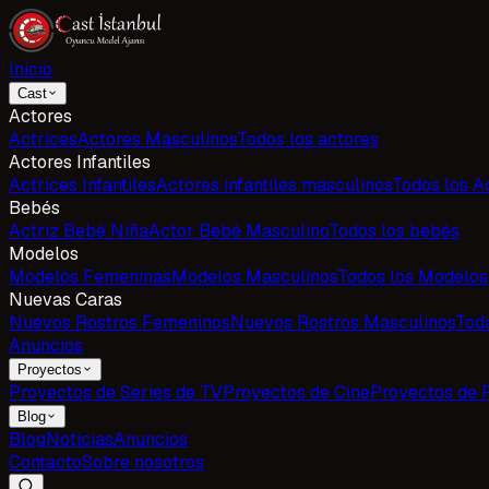
Inicio
Cast
Actores
Actrices
Actores Masculinos
Todos los actores
Actores Infantiles
Actrices Infantiles
Actores infantiles masculinos
Todos los Ac
Bebés
Actriz Bebé Niña
Actor Bebé Masculino
Todos los bebés
Modelos
Modelos Femeninas
Modelos Masculinos
Todos los Modelos
Nuevas Caras
Nuevos Rostros Femeninos
Nuevos Rostros Masculinos
Tod
Anuncios
Proyectos
Proyectos de Series de TV
Proyectos de Cine
Proyectos de 
Blog
Blog
Noticias
Anuncios
Contacto
Sobre nosotros