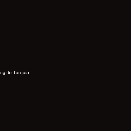
ücü
0 yaş aralığındaki deneyimli oyuncular için dizi, film ve rek
yor.
ng de Turquía.