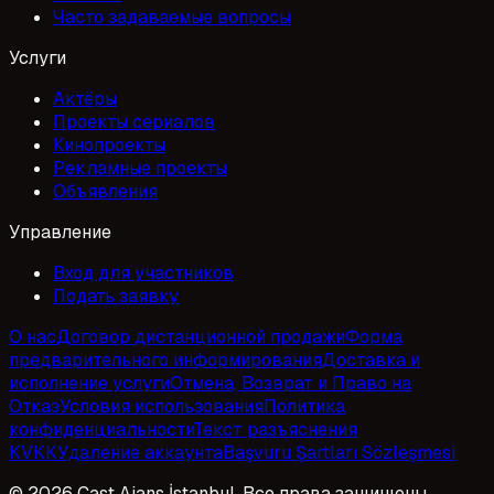
Часто задаваемые вопросы
Услуги
Актёры
Проекты сериалов
Кинопроекты
Рекламные проекты
Объявления
Управление
Вход для участников
Подать заявку
О нас
Договор дистанционной продажи
Форма
предварительного информирования
Доставка и
исполнение услуги
Отмена, Возврат и Право на
Отказ
Условия использования
Политика
конфиденциальности
Текст разъяснения
KVKK
Удаление аккаунта
Başvuru Şartları Sözleşmesi
© 2026 Cast Ajans İstanbul. Все права защищены.