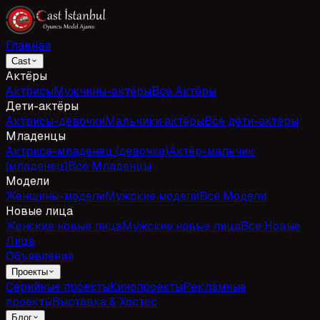
Главная
Cast
Актёры
Актрисы
Мужчины-актёры
Все Актёры
Дети-актёры
Актрисы-девочки
Мальчики актёры
Все дети-актёры
Младенцы
Актриса-младенец (девочка)
Актёр-мальчик
(младенец)
Все Младенцы
Модели
Женщины-модели
Мужские модели
Все Модели
Новые лица
Женские новые лица
Мужские новые лица
Все Новые
Лица
Объявления
Проекты
Серийные проекты
Кинопроекты
Рекламные
проекты
Выставка & Хостес
Блог