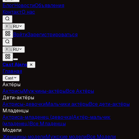
Блог
Новости
Объявления
Контакт
О нас
🇷🇺
RU
Войти
Зарегистрироваться
🇷🇺
RU
Cast Ajans
✕
Главная
Cast
Актёры
Актрисы
Мужчины-актёры
Все Актёры
Дети-актёры
Актрисы-девочки
Мальчики актёры
Все дети-актёры
Младенцы
Актриса-младенец (девочка)
Актёр-мальчик
(младенец)
Все Младенцы
Модели
Женщины-модели
Мужские модели
Все Модели