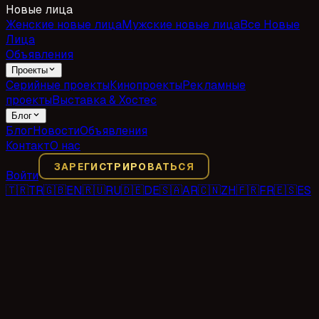
Новые лица
Женские новые лица
Мужские новые лица
Все Новые
Лица
Объявления
Проекты
Серийные проекты
Кинопроекты
Рекламные
проекты
Выставка & Хостес
Блог
Блог
Новости
Объявления
Контакт
О нас
ЗАРЕГИСТРИРОВАТЬСЯ
Войти
🇹🇷
TR
🇬🇧
EN
🇷🇺
RU
🇩🇪
DE
🇸🇦
AR
🇨🇳
ZH
🇫🇷
FR
🇪🇸
ES