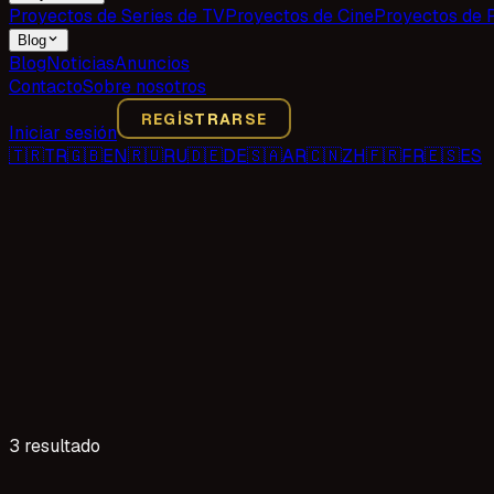
Proyectos de Series de TV
Proyectos de Cine
Proyectos de 
Blog
Blog
Noticias
Anuncios
Contacto
Sobre nosotros
REGISTRARSE
Iniciar sesión
🇹🇷
TR
🇬🇧
EN
🇷🇺
RU
🇩🇪
DE
🇸🇦
AR
🇨🇳
ZH
🇫🇷
FR
🇪🇸
ES
3 resultado