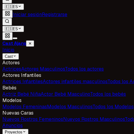
🇪🇸
ES
Iniciar sesión
Registrarse
🇪🇸
ES
Cast Ajans
✕
Inicio
Cast
Actores
Actrices
Actores Masculinos
Todos los actores
Actores Infantiles
Actrices Infantiles
Actores infantiles masculinos
Todos los Ac
Bebés
Actriz Bebé Niña
Actor Bebé Masculino
Todos los bebés
Modelos
Modelos Femeninas
Modelos Masculinos
Todos los Modelos
Nuevas Caras
Nuevos Rostros Femeninos
Nuevos Rostros Masculinos
Tod
Anuncios
Proyectos