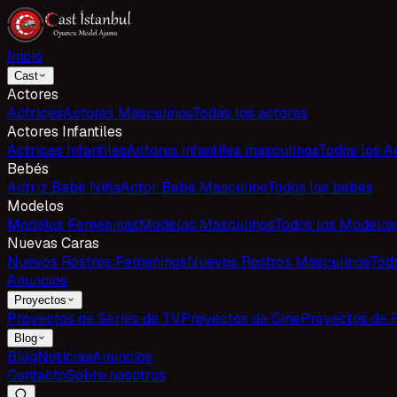
Inicio
Cast
Actores
Actrices
Actores Masculinos
Todos los actores
Actores Infantiles
Actrices Infantiles
Actores infantiles masculinos
Todos los Ac
Bebés
Actriz Bebé Niña
Actor Bebé Masculino
Todos los bebés
Modelos
Modelos Femeninas
Modelos Masculinos
Todos los Modelos
Nuevas Caras
Nuevos Rostros Femeninos
Nuevos Rostros Masculinos
Tod
Anuncios
Proyectos
Proyectos de Series de TV
Proyectos de Cine
Proyectos de 
Blog
Blog
Noticias
Anuncios
Contacto
Sobre nosotros