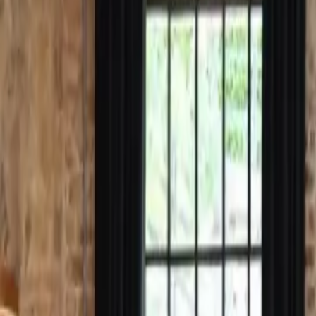
🇹🇷
TR
Giriş
Kayıt Ol
🇹🇷
TR
Cast Ajans
✕
Ana Sayfa
Cast
Oyuncular
Bayan Oyuncular
Erkek Oyuncular
Tüm Oyuncular
Çocuk Oyuncular
Kız Çocuk Oyuncular
Erkek Çocuk Oyuncular
Tüm Çocuk O
Bebekler
Kız Bebek Oyuncu
Erkek Bebek Oyuncu
Tüm Bebekler
Modeller
Bayan Modeller
Erkek Modeller
Tüm Modeller
Yeni Yüzler
Bayan Yeni Yüzler
Erkek Yeni Yüzler
Tüm Yeni Yüzler
İlanlar
Projeler