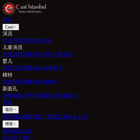
首页
Cast
演员
女演员
男演员
所有演员
儿童演员
女童演员
男童演员
所有儿童演员
婴儿
女婴演员
男婴演员
所有婴儿
模特
女性模特
男模特
所有模特
新面孔
女性新面孔
男性新面孔
所有新面孔
列表
项目
系列项目
电影项目
广告项目
展会 & 礼仪
博客
博客
新闻
公告
联系
关于我们