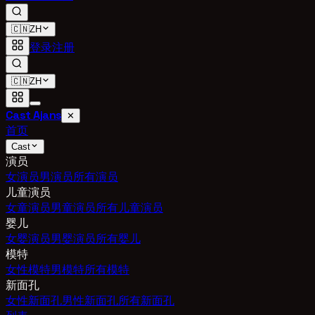
🇨🇳
ZH
登录
注册
🇨🇳
ZH
Cast Ajans
✕
首页
Cast
演员
女演员
男演员
所有演员
儿童演员
女童演员
男童演员
所有儿童演员
婴儿
女婴演员
男婴演员
所有婴儿
模特
女性模特
男模特
所有模特
新面孔
女性新面孔
男性新面孔
所有新面孔