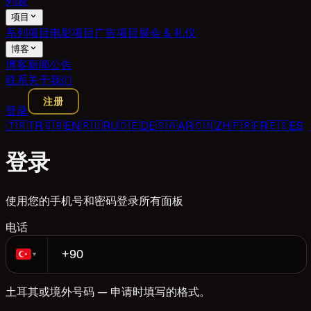
列表
项目
系列项目
电影项目
广告项目
展会 & 礼仪
博客
博客
新闻
公告
联系
关于我们
注册
登录
🇹🇷
TR
🇬🇧
EN
🇷🇺
RU
🇩🇪
DE
🇸🇦
AR
🇨🇳
ZH
🇫🇷
FR
🇪🇸
ES
登录
使用您的手机号和密码登录所有面板
电话
▼
土耳其或境外号码 — 申请时填写的格式。