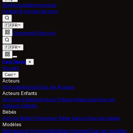
Blog
Actualités
Annonces
Contact
À propos de nous
🇫🇷
FR
Connexion
S'inscrire
🇫🇷
FR
Cast Ajans
✕
Accueil
Cast
Acteurs
Actrices
Acteurs
Tous les Acteurs
Acteurs Enfants
Actrices Enfants
Acteurs Enfants Masculins
Tous les
Acteurs Enfants
Bébés
Actrice Bébé Fille
Acteur Bébé Garçon
Tous les bébés
Modèles
Mannequins Femmes
Modèles Hommes
Tous les modèles