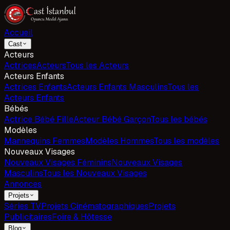
Accueil
Cast
Acteurs
Actrices
Acteurs
Tous les Acteurs
Acteurs Enfants
Actrices Enfants
Acteurs Enfants Masculins
Tous les
Acteurs Enfants
Bébés
Actrice Bébé Fille
Acteur Bébé Garçon
Tous les bébés
Modèles
Mannequins Femmes
Modèles Hommes
Tous les modèles
Nouveaux Visages
Nouveaux Visages Féminins
Nouveaux Visages
Masculins
Tous les Nouveaux Visages
Annonces
Projets
Séries TV
Projets Cinématographiques
Projets
Publicitaires
Foire & Hôtesse
Blog