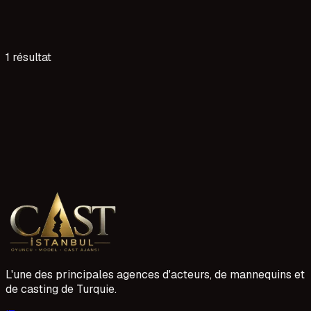
1 résultat
#
3 lecture
Adana Oyunculuk Ajansı Başvuru
Adana'da oyunculuk ajansına başvururken doğru adımları
atmak, şansınızı artırır. Profilinizi özenle hazırlamak ve
deneme çekimlerine iyi hazırlanmak önem taşır. Başvuru
1 Mayıs 2026
sürecinde özgün ve samimi olmak fark yaratır.
L'une des principales agences d'acteurs, de mannequins et
de casting de Turquie.