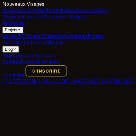
Nouveaux Visages
Nouveaux Visages Féminins
Nouveaux Visages
Masculins
Tous les Nouveaux Visages
Annonces
Projets
Séries TV
Projets Cinématographiques
Projets
Publicitaires
Foire & Hôtesse
Blog
Blog
Actualités
Annonces
Contact
À propos de nous
S'INSCRIRE
Connexion
🇹🇷
TR
🇬🇧
EN
🇷🇺
RU
🇩🇪
DE
🇸🇦
AR
🇨🇳
ZH
🇫🇷
FR
🇪🇸
ES