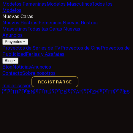
Modelos Femeninas
Modelos Masculinos
Todos los
Modelos
Nuevas Caras
Nuevos Rostros Femeninos
Nuevos Rostros
Masculinos
Todas las Caras Nuevas
Anuncios
Proyectos
Proyectos de Series de TV
Proyectos de Cine
Proyectos de
Publicidad
Ferias y Azafatas
Blog
Blog
Noticias
Anuncios
Contacto
Sobre nosotros
REGISTRARSE
Iniciar sesión
🇹🇷
TR
🇬🇧
EN
🇷🇺
RU
🇩🇪
DE
🇸🇦
AR
🇨🇳
ZH
🇫🇷
FR
🇪🇸
ES