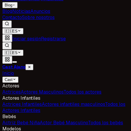
Blog
Blog
Noticias
Anuncios
Contacto
Sobre nosotros
🇪🇸
ES
Iniciar sesión
Registrarse
🇪🇸
ES
Cast Ajans
✕
Inicio
Cast
Actores
Actrices
Actores Masculinos
Todos los actores
Actores Infantiles
Actrices Infantiles
Actores infantiles masculinos
Todos los
Actores Infantiles
Bebés
Actriz Bebé Niña
Actor Bebé Masculino
Todos los bebés
Modelos