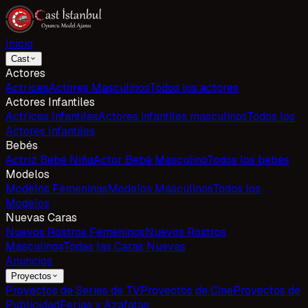
Inicio
Cast
Actores
Actrices
Actores Masculinos
Todos los actores
Actores Infantiles
Actrices Infantiles
Actores infantiles masculinos
Todos los
Actores Infantiles
Bebés
Actriz Bebé Niña
Actor Bebé Masculino
Todos los bebés
Modelos
Modelos Femeninas
Modelos Masculinos
Todos los
Modelos
Nuevas Caras
Nuevos Rostros Femeninos
Nuevos Rostros
Masculinos
Todas las Caras Nuevas
Anuncios
Proyectos
Proyectos de Series de TV
Proyectos de Cine
Proyectos de
Publicidad
Ferias y Azafatas