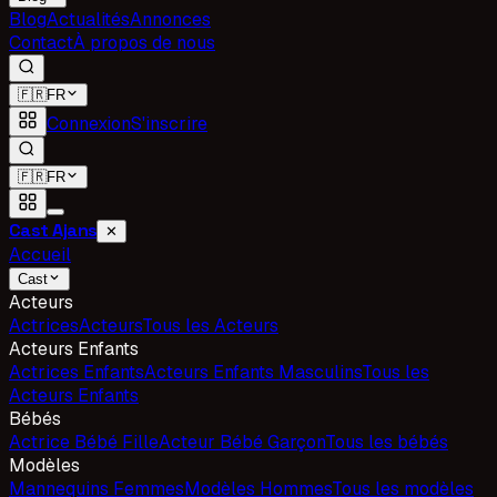
Blog
Actualités
Annonces
Contact
À propos de nous
🇫🇷
FR
Connexion
S'inscrire
🇫🇷
FR
Cast Ajans
✕
Accueil
Cast
Acteurs
Actrices
Acteurs
Tous les Acteurs
Acteurs Enfants
Actrices Enfants
Acteurs Enfants Masculins
Tous les
Acteurs Enfants
Bébés
Actrice Bébé Fille
Acteur Bébé Garçon
Tous les bébés
Modèles
Mannequins Femmes
Modèles Hommes
Tous les modèles