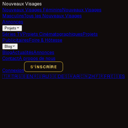
Nouveaux Visages
Nouveaux Visages Féminins
Nouveaux Visages
Masculins
Tous les Nouveaux Visages
Annonces
Projets
Séries TV
Projets Cinématographiques
Projets
Publicitaires
Foire & Hôtesse
Blog
Blog
Actualités
Annonces
Contact
À propos de nous
S'INSCRIRE
Connexion
🇹🇷
TR
🇬🇧
EN
🇷🇺
RU
🇩🇪
DE
🇸🇦
AR
🇨🇳
ZH
🇫🇷
FR
🇪🇸
ES