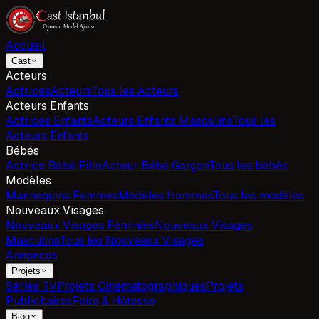
Accueil
Cast
Acteurs
Actrices
Acteurs
Tous les Acteurs
Acteurs Enfants
Actrices Enfants
Acteurs Enfants Masculins
Tous les
Acteurs Enfants
Bébés
Actrice Bébé Fille
Acteur Bébé Garçon
Tous les bébés
Modèles
Mannequins Femmes
Modèles Hommes
Tous les modèles
Nouveaux Visages
Nouveaux Visages Féminins
Nouveaux Visages
Masculins
Tous les Nouveaux Visages
Annonces
Projets
Séries TV
Projets Cinématographiques
Projets
Publicitaires
Foire & Hôtesse
Blog