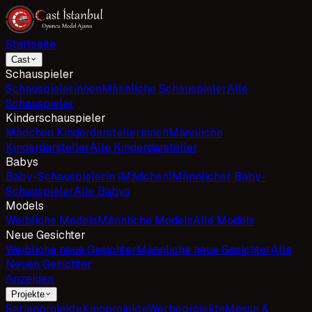
Startseite
Cast
Schauspieler
Schauspielerinnen
Männliche Schauspieler
Alle
Schauspieler
Kinderschauspieler
Mädchen Kinderdarstellerinnen
Männliche
Kinderdarsteller
Alle Kinderdarsteller
Babys
Baby-Schauspielerin (Mädchen)
Männlicher Baby-
Schauspieler
Alle Babys
Models
Weibliche Models
Männliche Models
Alle Models
Neue Gesichter
Weibliche neue Gesichter
Männliche neue Gesichter
Alle
Neuen Gesichter
Anzeigen
Projekte
Serienprojekte
Kinoprojekte
Werbeprojekte
Messe &