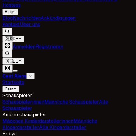
Hostess
Blog
Blog
Nachrichten
Ankündigungen
Kontakt
Über uns
🇩🇪
DE
Anmelden
Registrieren
🇩🇪
DE
Cast Ajans
✕
Startseite
Cast
Schauspieler
Schauspielerinnen
Männliche Schauspieler
Alle
Schauspieler
Kinderschauspieler
Mädchen Kinderdarstellerinnen
Männliche
Kinderdarsteller
Alle Kinderdarsteller
Babys