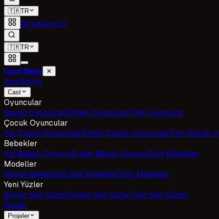
🇹🇷
TR
Giriş
Kayıt Ol
🇹🇷
TR
Cast Ajans
✕
Ana Sayfa
Cast
Oyuncular
Bayan Oyuncular
Erkek Oyuncular
Tüm Oyuncular
Çocuk Oyuncular
Kız Çocuk Oyuncular
Erkek Çocuk Oyuncular
Tüm Çocuk O
Bebekler
Kız Bebek Oyuncu
Erkek Bebek Oyuncu
Tüm Bebekler
Modeller
Bayan Modeller
Erkek Modeller
Tüm Modeller
Yeni Yüzler
Bayan Yeni Yüzler
Erkek Yeni Yüzler
Tüm Yeni Yüzler
İlanlar
Projeler