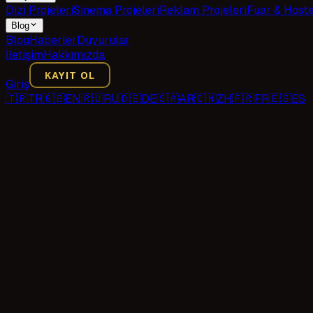
Dizi Projeleri
Sinema Projeleri
Reklam Projeleri
Fuar & Host
Blog
Blog
Haberler
Duyurular
İletişim
Hakkımızda
KAYIT OL
Giriş
🇹🇷
TR
🇬🇧
EN
🇷🇺
RU
🇩🇪
DE
🇸🇦
AR
🇨🇳
ZH
🇫🇷
FR
🇪🇸
ES