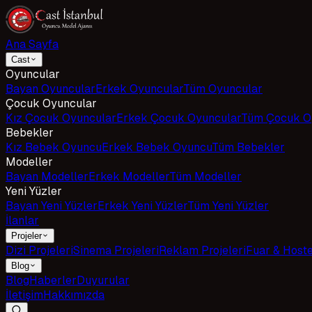
Ana Sayfa
Cast
Oyuncular
Bayan Oyuncular
Erkek Oyuncular
Tüm Oyuncular
Çocuk Oyuncular
Kız Çocuk Oyuncular
Erkek Çocuk Oyuncular
Tüm Çocuk O
Bebekler
Kız Bebek Oyuncu
Erkek Bebek Oyuncu
Tüm Bebekler
Modeller
Bayan Modeller
Erkek Modeller
Tüm Modeller
Yeni Yüzler
Bayan Yeni Yüzler
Erkek Yeni Yüzler
Tüm Yeni Yüzler
İlanlar
Projeler
Dizi Projeleri
Sinema Projeleri
Reklam Projeleri
Fuar & Host
Blog
Blog
Haberler
Duyurular
İletişim
Hakkımızda