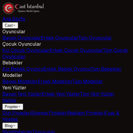
Ana Sayfa
Cast
Oyuncular
Bayan Oyuncular
Erkek Oyuncular
Tüm Oyuncular
Çocuk Oyuncular
Kız Çocuk Oyuncular
Erkek Çocuk Oyuncular
Tüm Çocuk
Oyuncular
Bebekler
Kız Bebek Oyuncu
Erkek Bebek Oyuncu
Tüm Bebekler
Modeller
Bayan Modeller
Erkek Modeller
Tüm Modeller
Yeni Yüzler
Bayan Yeni Yüzler
Erkek Yeni Yüzler
Tüm Yeni Yüzler
İlanlar
Projeler
Dizi Projeleri
Sinema Projeleri
Reklam Projeleri
Fuar &
Hostes
Blog
Blog
Haberler
Duyurular