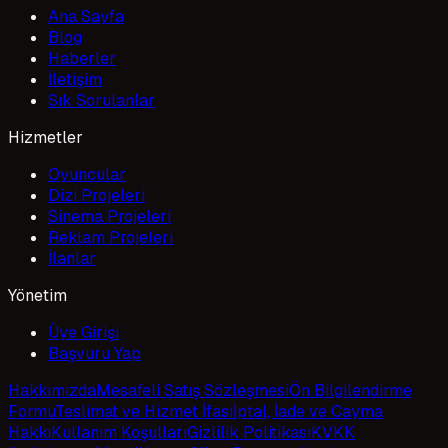
Ana Sayfa
Blog
Haberler
İletişim
Sık Sorulanlar
Hizmetler
Oyuncular
Dizi Projeleri
Sinema Projeleri
Reklam Projeleri
İlanlar
Yönetim
Üye Girişi
Başvuru Yap
Hakkımızda
Mesafeli Satış Sözleşmesi
Ön Bilgilendirme
Formu
Teslimat ve Hizmet İfası
İptal, İade ve Cayma
Hakkı
Kullanım Koşulları
Gizlilik Politikası
KVKK