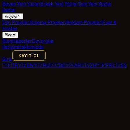
Bayan Yeni Yüzler
Erkek Yeni Yüzler
Tüm Yeni Yüzler
İlanlar
Projeler
Dizi Projeleri
Sinema Projeleri
Reklam Projeleri
Fuar &
Hostes
Blog
Blog
Haberler
Duyurular
İletişim
Hakkımızda
KAYIT OL
Giriş
🇹🇷
TR
🇬🇧
EN
🇷🇺
RU
🇩🇪
DE
🇸🇦
AR
🇨🇳
ZH
🇫🇷
FR
🇪🇸
ES