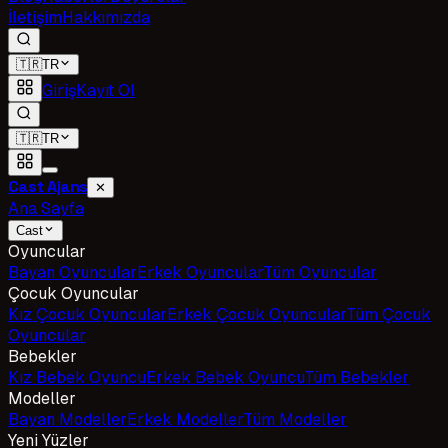
İletişim
Hakkımızda
🇹🇷
TR
Giriş
Kayıt Ol
🇹🇷
TR
Cast Ajans
✕
Ana Sayfa
Cast
Oyuncular
Bayan Oyuncular
Erkek Oyuncular
Tüm Oyuncular
Çocuk Oyuncular
Kız Çocuk Oyuncular
Erkek Çocuk Oyuncular
Tüm Çocuk
Oyuncular
Bebekler
Kız Bebek Oyuncu
Erkek Bebek Oyuncu
Tüm Bebekler
Modeller
Bayan Modeller
Erkek Modeller
Tüm Modeller
Yeni Yüzler