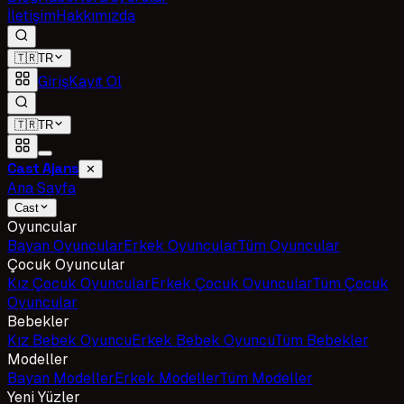
İletişim
Hakkımızda
🇹🇷
TR
Giriş
Kayıt Ol
🇹🇷
TR
Cast Ajans
✕
Ana Sayfa
Cast
Oyuncular
Bayan Oyuncular
Erkek Oyuncular
Tüm Oyuncular
Çocuk Oyuncular
Kız Çocuk Oyuncular
Erkek Çocuk Oyuncular
Tüm Çocuk
Oyuncular
Bebekler
Kız Bebek Oyuncu
Erkek Bebek Oyuncu
Tüm Bebekler
Modeller
Bayan Modeller
Erkek Modeller
Tüm Modeller
Yeni Yüzler