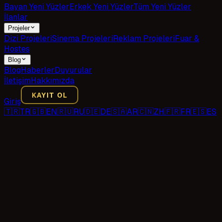
Bayan Yeni Yüzler
Erkek Yeni Yüzler
Tüm Yeni Yüzler
İlanlar
Projeler
Dizi Projeleri
Sinema Projeleri
Reklam Projeleri
Fuar &
Hostes
Blog
Blog
Haberler
Duyurular
İletişim
Hakkımızda
KAYIT OL
Giriş
🇹🇷
TR
🇬🇧
EN
🇷🇺
RU
🇩🇪
DE
🇸🇦
AR
🇨🇳
ZH
🇫🇷
FR
🇪🇸
ES