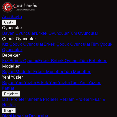
Ana Sayfa
Cast
Oyuncular
Bayan Oyuncular
Erkek Oyuncular
Tüm Oyuncular
Çocuk Oyuncular
Kız Çocuk Oyuncular
Erkek Çocuk Oyuncular
Tüm Çocuk
Oyuncular
Bebekler
Kız Bebek Oyuncu
Erkek Bebek Oyuncu
Tüm Bebekler
Modeller
Bayan Modeller
Erkek Modeller
Tüm Modeller
Yeni Yüzler
Bayan Yeni Yüzler
Erkek Yeni Yüzler
Tüm Yeni Yüzler
İlanlar
Projeler
Dizi Projeleri
Sinema Projeleri
Reklam Projeleri
Fuar &
Hostes
Blog
Blog
Haberler
Duyurular