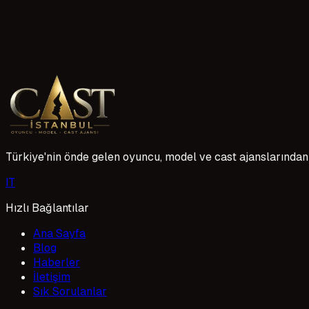
Eğitimler Hafta Sonu mu Oluyor?
Ajansımızda sunduğumuz eğitim programlarının zamanlaması, 
uygun çözümler sunuyoruz. Amacımız, yeteneklerinizi en iyi
1 Mayıs 2026
Türkiye'nin önde gelen oyuncu, model ve cast ajanslarından 
I
T
Hızlı Bağlantılar
Ana Sayfa
Blog
Haberler
İletişim
Sık Sorulanlar