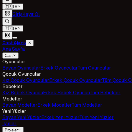
🇹🇷
TR
Giriş
Kayıt Ol
🇹🇷
TR
Cast Ajans
✕
Ana Sayfa
Cast
Oyuncular
Bayan Oyuncular
Erkek Oyuncular
Tüm Oyuncular
Çocuk Oyuncular
Kız Çocuk Oyuncular
Erkek Çocuk Oyuncular
Tüm Çocuk O
Bebekler
Kız Bebek Oyuncu
Erkek Bebek Oyuncu
Tüm Bebekler
Modeller
Bayan Modeller
Erkek Modeller
Tüm Modeller
Yeni Yüzler
Bayan Yeni Yüzler
Erkek Yeni Yüzler
Tüm Yeni Yüzler
İlanlar
Projeler