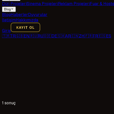
Dizi Projeleri
Sinema Projeleri
Reklam Projeleri
Fuar & Host
Blog
Blog
Haberler
Duyurular
İletişim
Hakkımızda
KAYIT OL
Giriş
🇹🇷
TR
🇬🇧
EN
🇷🇺
RU
🇩🇪
DE
🇸🇦
AR
🇨🇳
ZH
🇫🇷
FR
🇪🇸
ES
1 sonuç