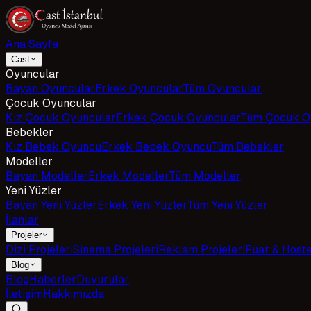
Ana Sayfa
Cast
Oyuncular
Bayan Oyuncular
Erkek Oyuncular
Tüm Oyuncular
Çocuk Oyuncular
Kız Çocuk Oyuncular
Erkek Çocuk Oyuncular
Tüm Çocuk O
Bebekler
Kız Bebek Oyuncu
Erkek Bebek Oyuncu
Tüm Bebekler
Modeller
Bayan Modeller
Erkek Modeller
Tüm Modeller
Yeni Yüzler
Bayan Yeni Yüzler
Erkek Yeni Yüzler
Tüm Yeni Yüzler
İlanlar
Projeler
Dizi Projeleri
Sinema Projeleri
Reklam Projeleri
Fuar & Host
Blog
Blog
Haberler
Duyurular
İletişim
Hakkımızda