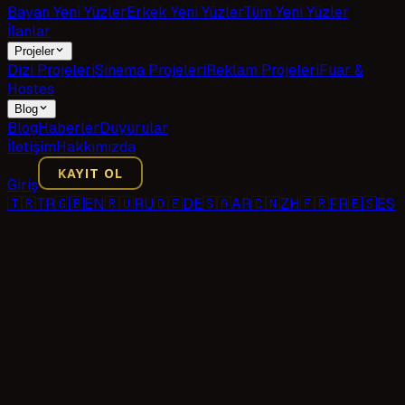
Bayan Yeni Yüzler
Erkek Yeni Yüzler
Tüm Yeni Yüzler
İlanlar
Projeler
Dizi Projeleri
Sinema Projeleri
Reklam Projeleri
Fuar &
Hostes
Blog
Blog
Haberler
Duyurular
İletişim
Hakkımızda
KAYIT OL
Giriş
🇹🇷
TR
🇬🇧
EN
🇷🇺
RU
🇩🇪
DE
🇸🇦
AR
🇨🇳
ZH
🇫🇷
FR
🇪🇸
ES