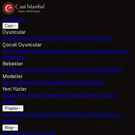
Ana Sayfa
Cast
Oyuncular
Bayan Oyuncular
Erkek Oyuncular
Tüm Oyuncular
Çocuk Oyuncular
Kız Çocuk Oyuncular
Erkek Çocuk Oyuncular
Tüm Çocuk
Oyuncular
Bebekler
Kız Bebek Oyuncu
Erkek Bebek Oyuncu
Tüm Bebekler
Modeller
Bayan Modeller
Erkek Modeller
Tüm Modeller
Yeni Yüzler
Bayan Yeni Yüzler
Erkek Yeni Yüzler
Tüm Yeni Yüzler
İlanlar
Projeler
Dizi Projeleri
Sinema Projeleri
Reklam Projeleri
Fuar &
Hostes
Blog
Blog
Haberler
Duyurular