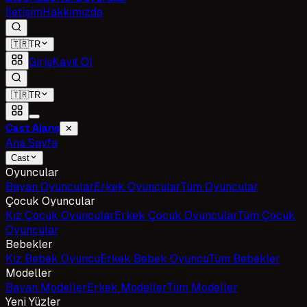
İletişim
Hakkımızda
🇹🇷
TR
Giriş
Kayıt Ol
🇹🇷
TR
Cast Ajans
✕
Ana Sayfa
Cast
Oyuncular
Bayan Oyuncular
Erkek Oyuncular
Tüm Oyuncular
Çocuk Oyuncular
Kız Çocuk Oyuncular
Erkek Çocuk Oyuncular
Tüm Çocuk
Oyuncular
Bebekler
Kız Bebek Oyuncu
Erkek Bebek Oyuncu
Tüm Bebekler
Modeller
Bayan Modeller
Erkek Modeller
Tüm Modeller
Yeni Yüzler