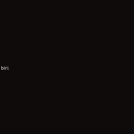
alışmakla başlar. Batman'da çocuğunuz için oyuncu ajansların
biri.