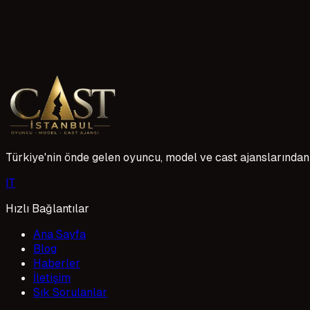
Batman Çocuk Oyuncu Ajanslarına Başvuru
Çocukların oyunculuk dünyasına adım atması, doğru ajansla ç
heyecanlı yolculukta size rehberlik ediyoruz.
1 Mayıs 2026
Türkiye'nin önde gelen oyuncu, model ve cast ajanslarından 
I
T
Hızlı Bağlantılar
Ana Sayfa
Blog
Haberler
İletişim
Sık Sorulanlar