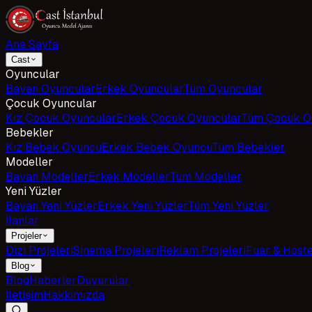
Ana Sayfa
Cast
Oyuncular
Bayan Oyuncular
Erkek Oyuncular
Tüm Oyuncular
Çocuk Oyuncular
Kız Çocuk Oyuncular
Erkek Çocuk Oyuncular
Tüm Çocuk O
Bebekler
Kız Bebek Oyuncu
Erkek Bebek Oyuncu
Tüm Bebekler
Modeller
Bayan Modeller
Erkek Modeller
Tüm Modeller
Yeni Yüzler
Bayan Yeni Yüzler
Erkek Yeni Yüzler
Tüm Yeni Yüzler
İlanlar
Projeler
Dizi Projeleri
Sinema Projeleri
Reklam Projeleri
Fuar & Host
Blog
Blog
Haberler
Duyurular
İletişim
Hakkımızda