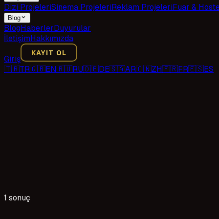
Dizi Projeleri
Sinema Projeleri
Reklam Projeleri
Fuar & Host
Blog
Blog
Haberler
Duyurular
İletişim
Hakkımızda
KAYIT OL
Giriş
🇹🇷
TR
🇬🇧
EN
🇷🇺
RU
🇩🇪
DE
🇸🇦
AR
🇨🇳
ZH
🇫🇷
FR
🇪🇸
ES
1 sonuç