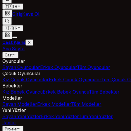
🇹🇷
TR
Giriş
Kayıt Ol
🇹🇷
TR
Cast Ajans
✕
Ana Sayfa
Cast
Oyuncular
Bayan Oyuncular
Erkek Oyuncular
Tüm Oyuncular
Çocuk Oyuncular
Kız Çocuk Oyuncular
Erkek Çocuk Oyuncular
Tüm Çocuk O
Bebekler
Kız Bebek Oyuncu
Erkek Bebek Oyuncu
Tüm Bebekler
Modeller
Bayan Modeller
Erkek Modeller
Tüm Modeller
Yeni Yüzler
Bayan Yeni Yüzler
Erkek Yeni Yüzler
Tüm Yeni Yüzler
İlanlar
Projeler