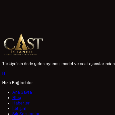
8 okuma
40 50 yaş oyuncu ajansı başvurusu
40-50 yaş aralığındaki bireylerin oyuncu ajanslarına başvu
derinliği ve yaşam tecrübeleriyle projelerde fark yaratır. A
1 Mayıs 2026
Türkiye'nin önde gelen oyuncu, model ve cast ajanslarından 
I
T
Hızlı Bağlantılar
Ana Sayfa
Blog
Haberler
İletişim
Sık Sorulanlar