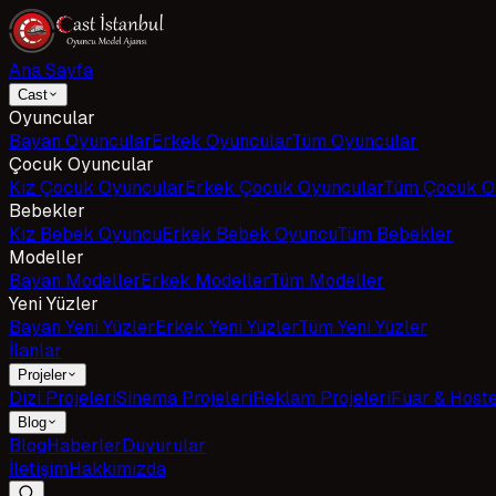
Ana Sayfa
Cast
Oyuncular
Bayan Oyuncular
Erkek Oyuncular
Tüm Oyuncular
Çocuk Oyuncular
Kız Çocuk Oyuncular
Erkek Çocuk Oyuncular
Tüm Çocuk O
Bebekler
Kız Bebek Oyuncu
Erkek Bebek Oyuncu
Tüm Bebekler
Modeller
Bayan Modeller
Erkek Modeller
Tüm Modeller
Yeni Yüzler
Bayan Yeni Yüzler
Erkek Yeni Yüzler
Tüm Yeni Yüzler
İlanlar
Projeler
Dizi Projeleri
Sinema Projeleri
Reklam Projeleri
Fuar & Host
Blog
Blog
Haberler
Duyurular
İletişim
Hakkımızda