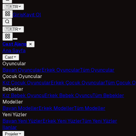
🇹🇷
TR
Giriş
Kayıt Ol
🇹🇷
TR
Cast Ajans
✕
Ana Sayfa
Cast
Oyuncular
Bayan Oyuncular
Erkek Oyuncular
Tüm Oyuncular
Çocuk Oyuncular
Kız Çocuk Oyuncular
Erkek Çocuk Oyuncular
Tüm Çocuk O
Bebekler
Kız Bebek Oyuncu
Erkek Bebek Oyuncu
Tüm Bebekler
Modeller
Bayan Modeller
Erkek Modeller
Tüm Modeller
Yeni Yüzler
Bayan Yeni Yüzler
Erkek Yeni Yüzler
Tüm Yeni Yüzler
İlanlar
Projeler