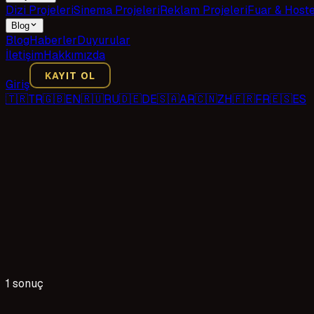
Dizi Projeleri
Sinema Projeleri
Reklam Projeleri
Fuar & Host
Blog
Blog
Haberler
Duyurular
İletişim
Hakkımızda
KAYIT OL
Giriş
🇹🇷
TR
🇬🇧
EN
🇷🇺
RU
🇩🇪
DE
🇸🇦
AR
🇨🇳
ZH
🇫🇷
FR
🇪🇸
ES
1 sonuç