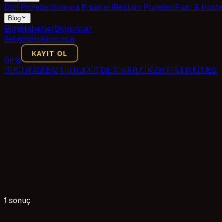
Dizi Projeleri
Sinema Projeleri
Reklam Projeleri
Fuar & Host
Blog
Blog
Haberler
Duyurular
İletişim
Hakkımızda
KAYIT OL
Giriş
🇹🇷
TR
🇬🇧
EN
🇷🇺
RU
🇩🇪
DE
🇸🇦
AR
🇨🇳
ZH
🇫🇷
FR
🇪🇸
ES
1 sonuç