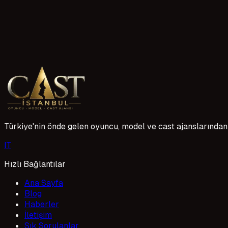
523 okuma
Daha 17 Dizisi 31 Mayıs Pazar KanalD'de
Pastel Film imzalı "Daha 17" dizisi, 31 Mayıs Pazar günü Kan
ulaşma çabasını konu alan dizi, güçlü oyuncu kadrosu ve sü
temalı derin bir aile hikayesi sunmaya hazırlanıyor.
20 Mayıs 2026
Türkiye'nin önde gelen oyuncu, model ve cast ajanslarından 
I
T
Hızlı Bağlantılar
Ana Sayfa
Blog
Haberler
İletişim
Sık Sorulanlar