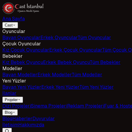
Ana Sayfa
Cast
Oyuncular
Bayan Oyuncular
Erkek Oyuncular
Tüm Oyuncular
Çocuk Oyuncular
Kız Çocuk Oyuncular
Erkek Çocuk Oyuncular
Tüm Çocuk O
Bebekler
Kız Bebek Oyuncu
Erkek Bebek Oyuncu
Tüm Bebekler
Modeller
Bayan Modeller
Erkek Modeller
Tüm Modeller
Yeni Yüzler
Bayan Yeni Yüzler
Erkek Yeni Yüzler
Tüm Yeni Yüzler
İlanlar
Projeler
Dizi Projeleri
Sinema Projeleri
Reklam Projeleri
Fuar & Host
Blog
Blog
Haberler
Duyurular
İletişim
Hakkımızda