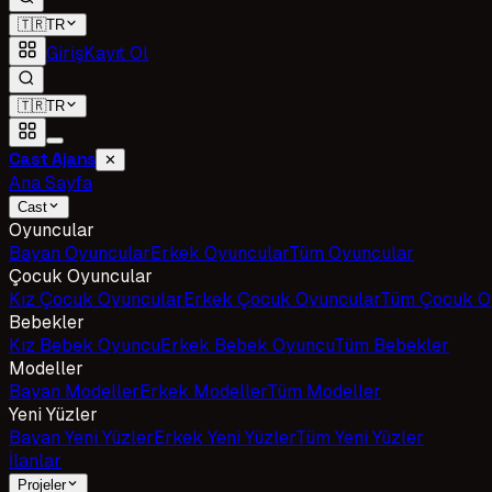
🇹🇷
TR
Giriş
Kayıt Ol
🇹🇷
TR
Cast Ajans
✕
Ana Sayfa
Cast
Oyuncular
Bayan Oyuncular
Erkek Oyuncular
Tüm Oyuncular
Çocuk Oyuncular
Kız Çocuk Oyuncular
Erkek Çocuk Oyuncular
Tüm Çocuk O
Bebekler
Kız Bebek Oyuncu
Erkek Bebek Oyuncu
Tüm Bebekler
Modeller
Bayan Modeller
Erkek Modeller
Tüm Modeller
Yeni Yüzler
Bayan Yeni Yüzler
Erkek Yeni Yüzler
Tüm Yeni Yüzler
İlanlar
Projeler