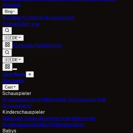
Hostess
Blog
Blog
Nachrichten
Ankündigungen
Kontakt
Über uns
🇩🇪
DE
Anmelden
Registrieren
🇩🇪
DE
Cast Ajans
✕
Startseite
Cast
Schauspieler
Schauspielerinnen
Männliche Schauspieler
Alle
Schauspieler
Kinderschauspieler
Mädchen Kinderdarstellerinnen
Männliche
Kinderdarsteller
Alle Kinderdarsteller
Babys