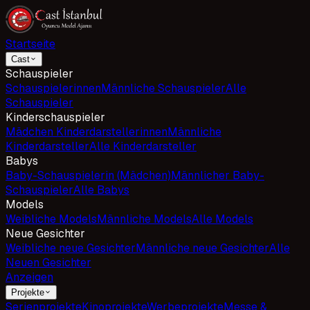
Startseite
Cast
Schauspieler
Schauspielerinnen
Männliche Schauspieler
Alle
Schauspieler
Kinderschauspieler
Mädchen Kinderdarstellerinnen
Männliche
Kinderdarsteller
Alle Kinderdarsteller
Babys
Baby-Schauspielerin (Mädchen)
Männlicher Baby-
Schauspieler
Alle Babys
Models
Weibliche Models
Männliche Models
Alle Models
Neue Gesichter
Weibliche neue Gesichter
Männliche neue Gesichter
Alle
Neuen Gesichter
Anzeigen
Projekte
Serienprojekte
Kinoprojekte
Werbeprojekte
Messe &