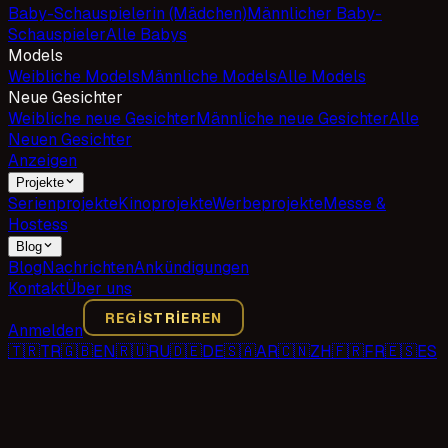
Baby-Schauspielerin (Mädchen)
Männlicher Baby-
Schauspieler
Alle Babys
Models
Weibliche Models
Männliche Models
Alle Models
Neue Gesichter
Weibliche neue Gesichter
Männliche neue Gesichter
Alle
Neuen Gesichter
Anzeigen
Projekte
Serienprojekte
Kinoprojekte
Werbeprojekte
Messe &
Hostess
Blog
Blog
Nachrichten
Ankündigungen
Kontakt
Über uns
REGISTRIEREN
Anmelden
🇹🇷
TR
🇬🇧
EN
🇷🇺
RU
🇩🇪
DE
🇸🇦
AR
🇨🇳
ZH
🇫🇷
FR
🇪🇸
ES