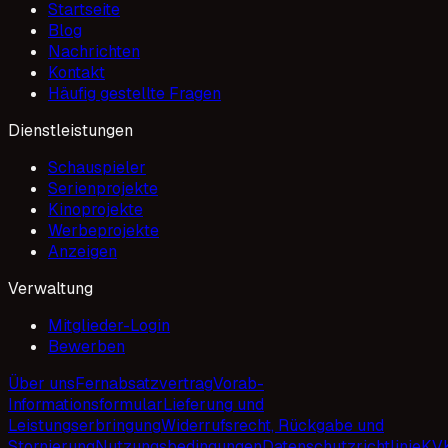
Startseite
Blog
Nachrichten
Kontakt
Häufig gestellte Fragen
Dienstleistungen
Schauspieler
Serienprojekte
Kinoprojekte
Werbeprojekte
Anzeigen
Verwaltung
Mitglieder-Login
Bewerben
Über uns
Fernabsatzvertrag
Vorab-
Informationsformular
Lieferung und
Leistungserbringung
Widerrufsrecht, Rückgabe und
Stornierung
Nutzungsbedingungen
Datenschutzrichtlinie
KV