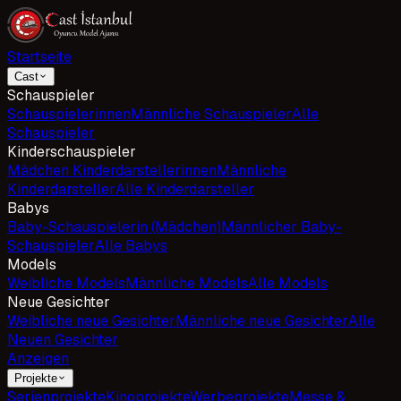
Startseite
Cast
Schauspieler
Schauspielerinnen
Männliche Schauspieler
Alle
Schauspieler
Kinderschauspieler
Mädchen Kinderdarstellerinnen
Männliche
Kinderdarsteller
Alle Kinderdarsteller
Babys
Baby-Schauspielerin (Mädchen)
Männlicher Baby-
Schauspieler
Alle Babys
Models
Weibliche Models
Männliche Models
Alle Models
Neue Gesichter
Weibliche neue Gesichter
Männliche neue Gesichter
Alle
Neuen Gesichter
Anzeigen
Projekte
Serienprojekte
Kinoprojekte
Werbeprojekte
Messe &