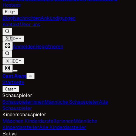
Hostess
Blog
Blog
Nachrichten
Ankündigungen
Kontakt
Über uns
🇩🇪
DE
Anmelden
Registrieren
🇩🇪
DE
Cast Ajans
✕
Startseite
Cast
Schauspieler
Schauspielerinnen
Männliche Schauspieler
Alle
Schauspieler
Kinderschauspieler
Mädchen Kinderdarstellerinnen
Männliche
Kinderdarsteller
Alle Kinderdarsteller
Babys