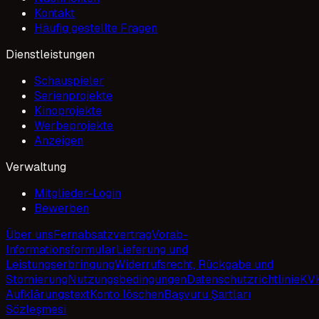
Kontakt
Häufig gestellte Fragen
Dienstleistungen
Schauspieler
Serienprojekte
Kinoprojekte
Werbeprojekte
Anzeigen
Verwaltung
Mitglieder-Login
Bewerben
Über uns
Fernabsatzvertrag
Vorab-
Informationsformular
Lieferung und
Leistungserbringung
Widerrufsrecht, Rückgabe und
Stornierung
Nutzungsbedingungen
Datenschutzrichtlinie
KV
Aufklärungstext
Konto löschen
Başvuru Şartları
Sözleşmesi