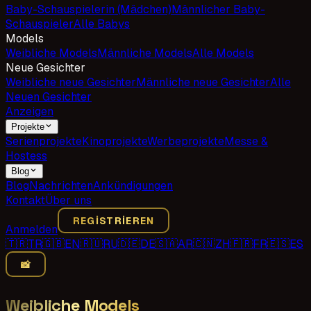
Baby-Schauspielerin (Mädchen)
Männlicher Baby-
Schauspieler
Alle Babys
Models
Weibliche Models
Männliche Models
Alle Models
Neue Gesichter
Weibliche neue Gesichter
Männliche neue Gesichter
Alle
Neuen Gesichter
Anzeigen
Projekte
Serienprojekte
Kinoprojekte
Werbeprojekte
Messe &
Hostess
Blog
Blog
Nachrichten
Ankündigungen
Kontakt
Über uns
REGISTRIEREN
Anmelden
🇹🇷
TR
🇬🇧
EN
🇷🇺
RU
🇩🇪
DE
🇸🇦
AR
🇨🇳
ZH
🇫🇷
FR
🇪🇸
ES
📸
Weibliche Models