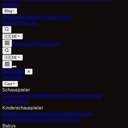
Hostess
Blog
Blog
Nachrichten
Ankündigungen
Kontakt
Über uns
🇩🇪
DE
Anmelden
Registrieren
🇩🇪
DE
Cast Ajans
✕
Startseite
Cast
Schauspieler
Schauspielerinnen
Männliche Schauspieler
Alle
Schauspieler
Kinderschauspieler
Mädchen Kinderdarstellerinnen
Männliche
Kinderdarsteller
Alle Kinderdarsteller
Babys