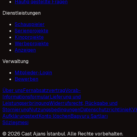
Häufig gestellte Fragen
Dienstleistungen
Schauspieler
Serienprojekte
Kinoprojekte
Werbeprojekte
Anzeigen
Verwaltung
Mitglieder-Login
Bewerben
Über uns
Fernabsatzvertrag
Vorab-
Informationsformular
Lieferung und
Leistungserbringung
Widerrufsrecht, Rückgabe und
Stornierung
Nutzungsbedingungen
Datenschutzrichtlinie
KV
Aufklärungstext
Konto löschen
Başvuru Şartları
Sözleşmesi
© 2026 Cast Ajans İstanbul. Alle Rechte vorbehalten.