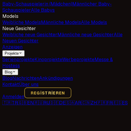
Baby-Schauspielerin (Mädchen)
Männlicher Baby-
Schauspieler
Alle Babys
Models
Weibliche Models
Männliche Models
Alle Models
Neue Gesichter
Weibliche neue Gesichter
Männliche neue Gesichter
Alle
Neuen Gesichter
Anzeigen
Projekte
Serienprojekte
Kinoprojekte
Werbeprojekte
Messe &
Hostess
Blog
Blog
Nachrichten
Ankündigungen
Kontakt
Über uns
REGISTRIEREN
Anmelden
🇹🇷
TR
🇬🇧
EN
🇷🇺
RU
🇩🇪
DE
🇸🇦
AR
🇨🇳
ZH
🇫🇷
FR
🇪🇸
ES