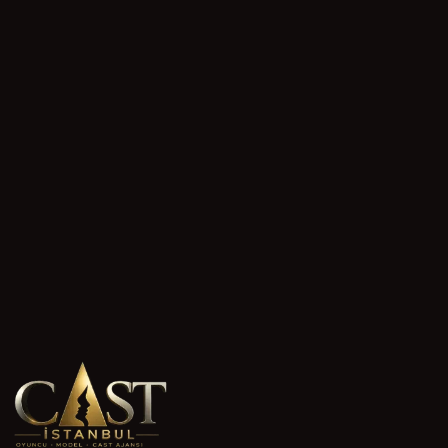
Kaşe ve ödeme koşulları nasıl işliyor?
Kaşe miktarı projeye ve role göre değişiyor; reklam, kısa
film ve dizi projeleri farklı ücret yapıları taşıyor. Ajansımız
sizi bir projeye yönlendirmeden önce kaşe bilgisini şeffaf
biçimde paylaşır. Hiçbir konuda sizi bilgilendirmeden imza
attırılmaz.
Etiketler
#
Uşak oyunculuk ajansı
#
öğrenci cast başvurusu
#
genç
oyuncu profili
#
Uşak audition süreci
#
oyunculuk ajans
seçimi
#
öğrenci oyuncu rolleri
#
Uşak yapım ajansı
#
deneme çekimi başvurusu
Henüz puan yok