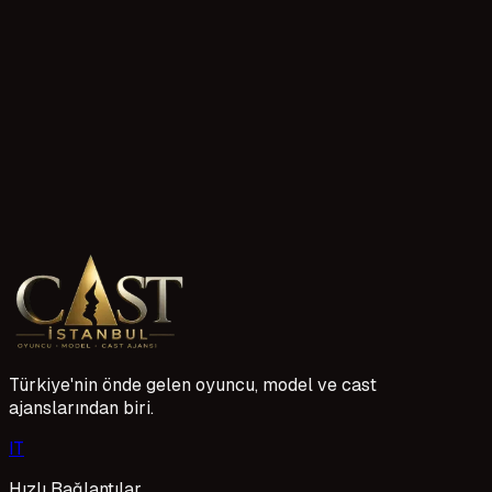
Başvurunuzu bekliyoruz.
Etiketler
#
oyuncu profili oluşturma
#
deneme çekimi hazırlığı
#
çocuk oyuncu başvurusu
#
Kocaeli cast ajansı
#
Kocaeli
oyunculuk ajansı
#
oyunculuk başvuru ipuçları
#
oyunculuk
kariyeri Kocaeli
#
ajans görüşmeleri
Henüz puan yok
Türkiye'nin önde gelen oyuncu, model ve cast
ajanslarından biri.
I
T
Hızlı Bağlantılar