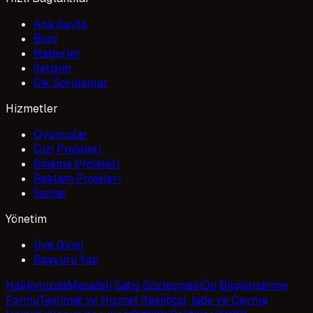
Ana Sayfa
Blog
Haberler
İletişim
Sık Sorulanlar
Hizmetler
Oyuncular
Dizi Projeleri
Sinema Projeleri
Reklam Projeleri
İlanlar
Yönetim
Üye Girişi
Başvuru Yap
Hakkımızda
Mesafeli Satış Sözleşmesi
Ön Bilgilendirme
Formu
Teslimat ve Hizmet İfası
İptal, İade ve Cayma