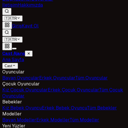
İletişim
Hakkımızda
🇹🇷
TR
Giriş
Kayıt Ol
🇹🇷
TR
Cast Ajans
✕
Ana Sayfa
Cast
Oyuncular
Bayan Oyuncular
Erkek Oyuncular
Tüm Oyuncular
Çocuk Oyuncular
Kız Çocuk Oyuncular
Erkek Çocuk Oyuncular
Tüm Çocuk
Oyuncular
Bebekler
Kız Bebek Oyuncu
Erkek Bebek Oyuncu
Tüm Bebekler
Modeller
Bayan Modeller
Erkek Modeller
Tüm Modeller
Yeni Yüzler