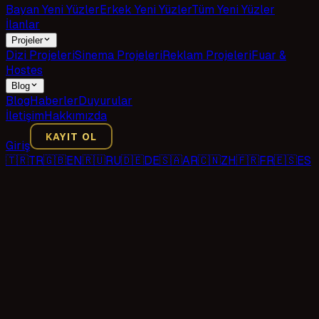
Bayan Yeni Yüzler
Erkek Yeni Yüzler
Tüm Yeni Yüzler
İlanlar
Projeler
Dizi Projeleri
Sinema Projeleri
Reklam Projeleri
Fuar &
Hostes
Blog
Blog
Haberler
Duyurular
İletişim
Hakkımızda
KAYIT OL
Giriş
🇹🇷
TR
🇬🇧
EN
🇷🇺
RU
🇩🇪
DE
🇸🇦
AR
🇨🇳
ZH
🇫🇷
FR
🇪🇸
ES