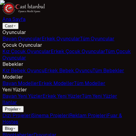
Ana Sayfa
Cast
Oyuncular
Bayan Oyuncular
Erkek Oyuncular
Tüm Oyuncular
Çocuk Oyuncular
Kız Çocuk Oyuncular
Erkek Çocuk Oyuncular
Tüm Çocuk
Oyuncular
Bebekler
Kız Bebek Oyuncu
Erkek Bebek Oyuncu
Tüm Bebekler
Modeller
Bayan Modeller
Erkek Modeller
Tüm Modeller
Yeni Yüzler
Bayan Yeni Yüzler
Erkek Yeni Yüzler
Tüm Yeni Yüzler
İlanlar
Projeler
Dizi Projeleri
Sinema Projeleri
Reklam Projeleri
Fuar &
Hostes
Blog
Blog
Haberler
Duyurular