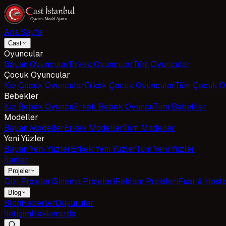
Ana Sayfa
Cast
Oyuncular
Bayan Oyuncular
Erkek Oyuncular
Tüm Oyuncular
Çocuk Oyuncular
Kız Çocuk Oyuncular
Erkek Çocuk Oyuncular
Tüm Çocuk O
Bebekler
Kız Bebek Oyuncu
Erkek Bebek Oyuncu
Tüm Bebekler
Modeller
Bayan Modeller
Erkek Modeller
Tüm Modeller
Yeni Yüzler
Bayan Yeni Yüzler
Erkek Yeni Yüzler
Tüm Yeni Yüzler
İlanlar
Projeler
Dizi Projeleri
Sinema Projeleri
Reklam Projeleri
Fuar & Host
Blog
Blog
Haberler
Duyurular
İletişim
Hakkımızda