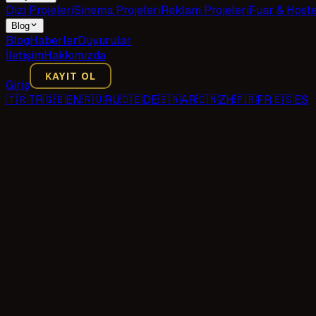
Dizi Projeleri
Sinema Projeleri
Reklam Projeleri
Fuar & Host
Blog
Blog
Haberler
Duyurular
İletişim
Hakkımızda
KAYIT OL
Giriş
🇹🇷
TR
🇬🇧
EN
🇷🇺
RU
🇩🇪
DE
🇸🇦
AR
🇨🇳
ZH
🇫🇷
FR
🇪🇸
ES