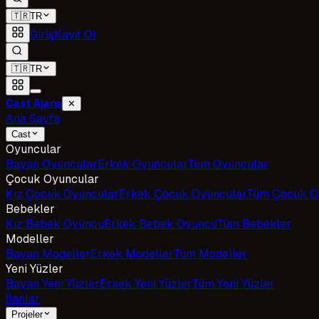
🇹🇷
TR
Giriş
Kayıt Ol
🇹🇷
TR
Cast Ajans
✕
Ana Sayfa
Cast
Oyuncular
Bayan Oyuncular
Erkek Oyuncular
Tüm Oyuncular
Çocuk Oyuncular
Kız Çocuk Oyuncular
Erkek Çocuk Oyuncular
Tüm Çocuk O
Bebekler
Kız Bebek Oyuncu
Erkek Bebek Oyuncu
Tüm Bebekler
Modeller
Bayan Modeller
Erkek Modeller
Tüm Modeller
Yeni Yüzler
Bayan Yeni Yüzler
Erkek Yeni Yüzler
Tüm Yeni Yüzler
İlanlar
Projeler