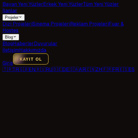
Bayan Yeni Yüzler
Erkek Yeni Yüzler
Tüm Yeni Yüzler
İlanlar
Projeler
Dizi Projeleri
Sinema Projeleri
Reklam Projeleri
Fuar &
Hostes
Blog
Blog
Haberler
Duyurular
İletişim
Hakkımızda
KAYIT OL
Giriş
🇹🇷
TR
🇬🇧
EN
🇷🇺
RU
🇩🇪
DE
🇸🇦
AR
🇨🇳
ZH
🇫🇷
FR
🇪🇸
ES