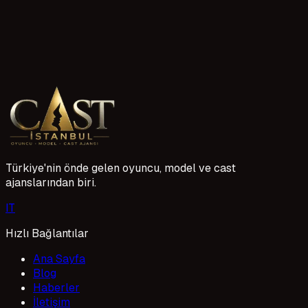
Model kıyafet
#
Oyuncu kostüm
#
Prodüksiyon kıyafet
#
Kıyafet temini
#
Cast ajansı giyim
#
Kendi kıyafetiniz
#
Proje
kostümleri
Henüz puan yok
Türkiye'nin önde gelen oyuncu, model ve cast
ajanslarından biri.
I
T
Hızlı Bağlantılar
Ana Sayfa
Blog
Haberler
İletişim