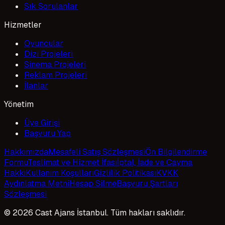
Sık Sorulanlar
Hizmetler
Oyuncular
Dizi Projeleri
Sinema Projeleri
Reklam Projeleri
İlanlar
Yönetim
Üye Girişi
Başvuru Yap
Hakkımızda
Mesafeli Satış Sözleşmesi
Ön Bilgilendirme
Formu
Teslimat ve Hizmet İfası
İptal, İade ve Cayma
Hakkı
Kullanım Koşulları
Gizlilik Politikası
KVKK
Aydınlatma Metni
Hesap Silme
Başvuru Şartları
Sözleşmesi
© 2026 Cast Ajans İstanbul. Tüm hakları saklıdır.