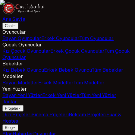
Ana Sayfa
Cast
Oyuncular
Bayan Oyuncular
Erkek Oyuncular
Tüm Oyuncular
Çocuk Oyuncular
Kız Çocuk Oyuncular
Erkek Çocuk Oyuncular
Tüm Çocuk
Oyuncular
Bebekler
Kız Bebek Oyuncu
Erkek Bebek Oyuncu
Tüm Bebekler
Modeller
Bayan Modeller
Erkek Modeller
Tüm Modeller
Yeni Yüzler
Bayan Yeni Yüzler
Erkek Yeni Yüzler
Tüm Yeni Yüzler
İlanlar
Projeler
Dizi Projeleri
Sinema Projeleri
Reklam Projeleri
Fuar &
Hostes
Blog
Blog
Haberler
Duyurular