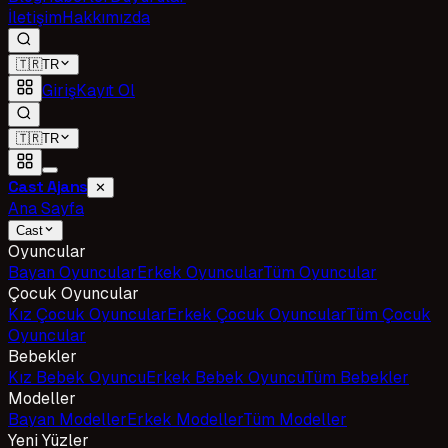
İletişim
Hakkımızda
🇹🇷
TR
Giriş
Kayıt Ol
🇹🇷
TR
Cast Ajans
✕
Ana Sayfa
Cast
Oyuncular
Bayan Oyuncular
Erkek Oyuncular
Tüm Oyuncular
Çocuk Oyuncular
Kız Çocuk Oyuncular
Erkek Çocuk Oyuncular
Tüm Çocuk
Oyuncular
Bebekler
Kız Bebek Oyuncu
Erkek Bebek Oyuncu
Tüm Bebekler
Modeller
Bayan Modeller
Erkek Modeller
Tüm Modeller
Yeni Yüzler