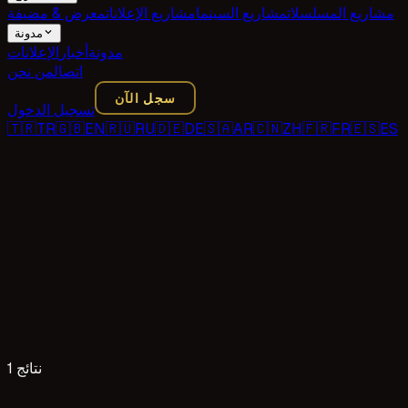
مشاريع المسلسلات
مشاريع السينما
مشاريع الإعلانات
معرض & مضيفة
مدونة
مدونة
أخبار
الإعلانات
اتصال
من نحن
سجل الآن
تسجيل الدخول
🇹🇷
TR
🇬🇧
EN
🇷🇺
RU
🇩🇪
DE
🇸🇦
AR
🇨🇳
ZH
🇫🇷
FR
🇪🇸
ES
1 نتائج