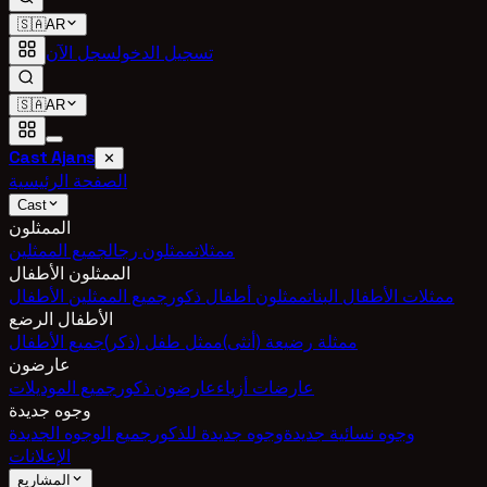
🇸🇦
AR
تسجيل الدخول
سجل الآن
🇸🇦
AR
Cast Ajans
✕
الصفحة الرئيسية
Cast
الممثلون
ممثلات
ممثلون رجال
جميع الممثلين
الممثلون الأطفال
ممثلات الأطفال البنات
ممثلون أطفال ذكور
جميع الممثلين الأطفال
الأطفال الرضع
ممثلة رضيعة (أنثى)
ممثل طفل (ذكر)
جميع الأطفال
عارضون
عارضات أزياء
عارضون ذكور
جميع الموديلات
وجوه جديدة
وجوه نسائية جديدة
وجوه جديدة للذكور
جميع الوجوه الجديدة
الإعلانات
المشاريع