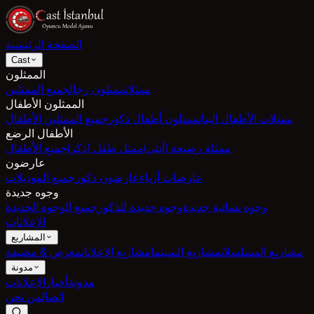
الصفحة الرئيسية
Cast
الممثلون
ممثلات
ممثلون رجال
جميع الممثلين
الممثلون الأطفال
ممثلات الأطفال البنات
ممثلون أطفال ذكور
جميع الممثلين الأطفال
الأطفال الرضع
ممثلة رضيعة (أنثى)
ممثل طفل (ذكر)
جميع الأطفال
عارضون
عارضات أزياء
عارضون ذكور
جميع الموديلات
وجوه جديدة
وجوه نسائية جديدة
وجوه جديدة للذكور
جميع الوجوه الجديدة
الإعلانات
المشاريع
مشاريع المسلسلات
مشاريع السينما
مشاريع الإعلانات
معرض & مضيفة
مدونة
مدونة
أخبار
الإعلانات
اتصال
من نحن