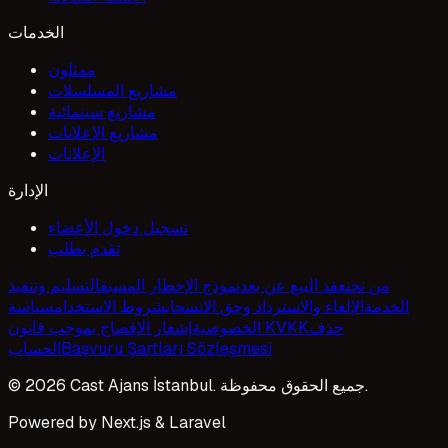
الخدمات
ممثلون
مشاريع المسلسلات
مشاريع سينمائية
مشاريع الإعلانات
الإعلانات
الإدارة
تسجيل دخول الأعضاء
تقدم بطلب
من نحن
عقد البيع عن بعد
نموذج الإخطار المسبق
التسليم وتنفيذ
الخدمة
الإلغاء والاسترداد وحق الانسحاب
شروط الاستخدام
سياسة
حذف
إشعار الإفصاح بموجب قانون KVKK
الخصوصية
Başvuru Şartları Sözleşmesi
الحساب
© 2026 Cast Ajans İstanbul. جميع الحقوق محفوظة.
Powered by Next.js & Laravel