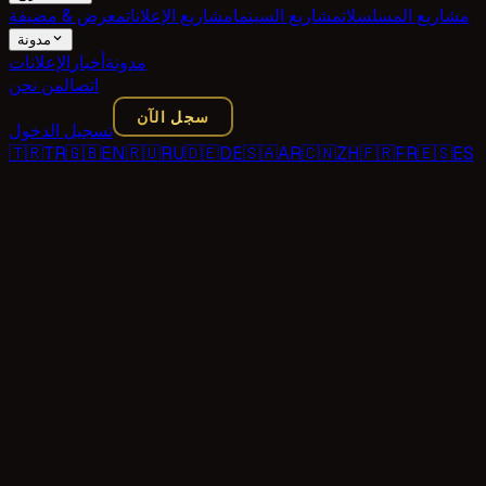
مشاريع المسلسلات
مشاريع السينما
مشاريع الإعلانات
معرض & مضيفة
مدونة
مدونة
أخبار
الإعلانات
اتصال
من نحن
سجل الآن
تسجيل الدخول
🇹🇷
TR
🇬🇧
EN
🇷🇺
RU
🇩🇪
DE
🇸🇦
AR
🇨🇳
ZH
🇫🇷
FR
🇪🇸
ES