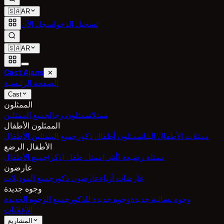
🇸🇦
AR
تسجيل الدخول
سجل الآن
🇸🇦
AR
Cast Ajans
✕
الصفحة الرئيسية
Cast
الممثلون
ممثلات
ممثلون رجال
جميع الممثلين
الممثلون الأطفال
ممثلات الأطفال البنات
ممثلون أطفال ذكور
جميع الممثلين الأطفال
الأطفال الرضع
ممثلة رضيعة (أنثى)
ممثل طفل (ذكر)
جميع الأطفال
عارضون
عارضات أزياء
عارضون ذكور
جميع الموديلات
وجوه جديدة
وجوه نسائية جديدة
وجوه جديدة للذكور
جميع الوجوه الجديدة
الإعلانات
المشاريع