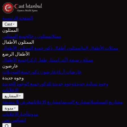
الصفحة الرئيسية
Cast
الممثلون
ممثلات
ممثلون رجال
جميع الممثلين
الممثلون الأطفال
ممثلات الأطفال البنات
ممثلون أطفال ذكور
جميع الممثلين الأطفال
الأطفال الرضع
ممثلة رضيعة (أنثى)
ممثل طفل (ذكر)
جميع الأطفال
عارضون
عارضات أزياء
عارضون ذكور
جميع الموديلات
وجوه جديدة
وجوه نسائية جديدة
وجوه جديدة للذكور
جميع الوجوه الجديدة
الإعلانات
المشاريع
مشاريع المسلسلات
مشاريع السينما
مشاريع الإعلانات
معرض & مضيفة
مدونة
مدونة
أخبار
الإعلانات
اتصال
من نحن