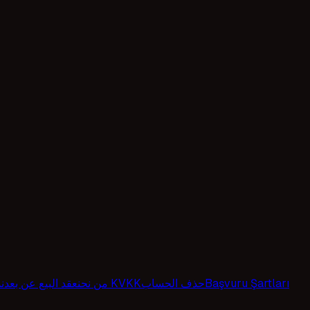
Başvuru Şartları
حذف الحساب
إشعار الإفصاح بموجب قانون KVKK
من نحن
عقد البيع عن بعد
ن