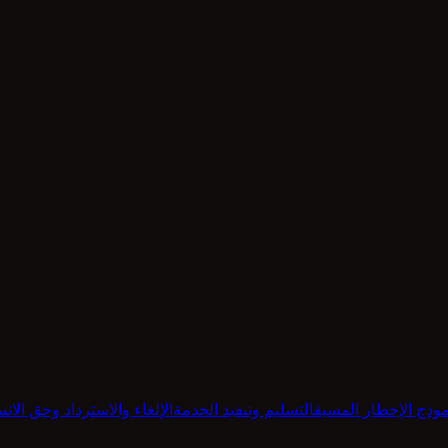
موذج الإخطار المسبق
التسليم وتنفيذ الخدمة
الإلغاء والاسترداد وحق الانس