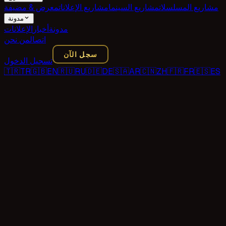
مشاريع المسلسلات
مشاريع السينما
مشاريع الإعلانات
معرض & مضيفة
مدونة
مدونة
أخبار
الإعلانات
اتصال
من نحن
سجل الآن
تسجيل الدخول
🇹🇷
TR
🇬🇧
EN
🇷🇺
RU
🇩🇪
DE
🇸🇦
AR
🇨🇳
ZH
🇫🇷
FR
🇪🇸
ES