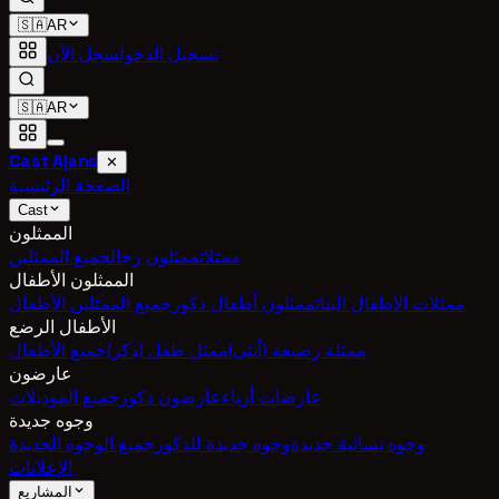
🇸🇦
AR
تسجيل الدخول
سجل الآن
🇸🇦
AR
Cast Ajans
✕
الصفحة الرئيسية
Cast
الممثلون
ممثلات
ممثلون رجال
جميع الممثلين
الممثلون الأطفال
ممثلات الأطفال البنات
ممثلون أطفال ذكور
جميع الممثلين الأطفال
الأطفال الرضع
ممثلة رضيعة (أنثى)
ممثل طفل (ذكر)
جميع الأطفال
عارضون
عارضات أزياء
عارضون ذكور
جميع الموديلات
وجوه جديدة
وجوه نسائية جديدة
وجوه جديدة للذكور
جميع الوجوه الجديدة
الإعلانات
المشاريع