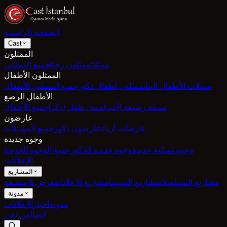
الصفحة الرئيسية
Cast
الممثلون
ممثلات
ممثلون رجال
جميع الممثلين
الممثلون الأطفال
ممثلات الأطفال البنات
ممثلون أطفال ذكور
جميع الممثلين الأطفال
الأطفال الرضع
ممثلة رضيعة (أنثى)
ممثل طفل (ذكر)
جميع الأطفال
عارضون
عارضات أزياء
عارضون ذكور
جميع الموديلات
وجوه جديدة
وجوه نسائية جديدة
وجوه جديدة للذكور
جميع الوجوه الجديدة
الإعلانات
المشاريع
مشاريع المسلسلات
مشاريع السينما
مشاريع الإعلانات
معرض & مضيفة
مدونة
مدونة
أخبار
الإعلانات
اتصال
من نحن