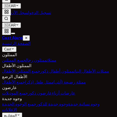
🇸🇦
AR
تسجيل الدخول
سجل الآن
🇸🇦
AR
Cast Ajans
✕
الصفحة الرئيسية
Cast
الممثلون
ممثلات
ممثلون رجال
جميع الممثلين
الممثلون الأطفال
ممثلات الأطفال البنات
ممثلون أطفال ذكور
جميع الممثلين الأطفال
الأطفال الرضع
ممثلة رضيعة (أنثى)
ممثل طفل (ذكر)
جميع الأطفال
عارضون
عارضات أزياء
عارضون ذكور
جميع الموديلات
وجوه جديدة
وجوه نسائية جديدة
وجوه جديدة للذكور
جميع الوجوه الجديدة
الإعلانات
المشاريع