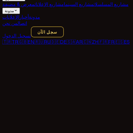
مشاريع المسلسلات
مشاريع السينما
مشاريع الإعلانات
معرض & مضيفة
مدونة
مدونة
أخبار
الإعلانات
اتصال
من نحن
سجل الآن
تسجيل الدخول
🇹🇷
TR
🇬🇧
EN
🇷🇺
RU
🇩🇪
DE
🇸🇦
AR
🇨🇳
ZH
🇫🇷
FR
🇪🇸
ES