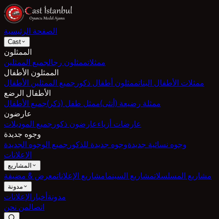
الصفحة الرئيسية
Cast
الممثلون
ممثلات
ممثلون رجال
جميع الممثلين
الممثلون الأطفال
ممثلات الأطفال البنات
ممثلون أطفال ذكور
جميع الممثلين الأطفال
الأطفال الرضع
ممثلة رضيعة (أنثى)
ممثل طفل (ذكر)
جميع الأطفال
عارضون
عارضات أزياء
عارضون ذكور
جميع الموديلات
وجوه جديدة
وجوه نسائية جديدة
وجوه جديدة للذكور
جميع الوجوه الجديدة
الإعلانات
المشاريع
مشاريع المسلسلات
مشاريع السينما
مشاريع الإعلانات
معرض & مضيفة
مدونة
مدونة
أخبار
الإعلانات
اتصال
من نحن