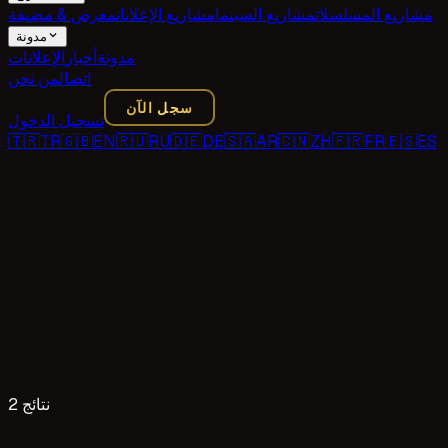
مشاريع المسلسلات
مشاريع السينما
مشاريع الإعلانات
معرض & مضيفة
مدونة
مدونة
أخبار
الإعلانات
اتصال
من نحن
سجل الآن
تسجيل الدخول
🇹🇷
TR
🇬🇧
EN
🇷🇺
RU
🇩🇪
DE
🇸🇦
AR
🇨🇳
ZH
🇫🇷
FR
🇪🇸
ES
2 نتائج