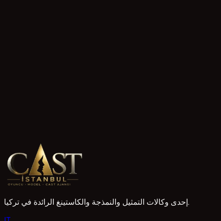
1 قراءات
Afyonkarahisar oyuncu portföy fotoğraf video yük
Afyonkarahisar'da oyunculuk hayallerinizi gerçekleştirmek i
etkili yolu. Doğru adımlarla hazırladığınız portföyünüzle proj
1 Mayıs 2026
3 قراءات
Afyonkarahisar Acil Oyuncu Aranıyor İlanları ve Başv
Afyonkarahisar ve çevresinden yeni yüzler ile yetenekli oyun
dünyaya adım atabilirsiniz.
1 Mayıs 2026
إحدى وكالات التمثيل والنمذجة والكاستينغ الرائدة في تركيا.
I
T