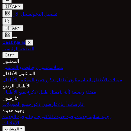
🇸🇦
AR
تسجيل الدخول
سجل الآن
🇸🇦
AR
Cast Ajans
✕
الصفحة الرئيسية
Cast
الممثلون
ممثلات
ممثلون رجال
جميع الممثلين
الممثلون الأطفال
ممثلات الأطفال البنات
ممثلون أطفال ذكور
جميع الممثلين الأطفال
الأطفال الرضع
ممثلة رضيعة (أنثى)
ممثل طفل (ذكر)
جميع الأطفال
عارضون
عارضات أزياء
عارضون ذكور
جميع الموديلات
وجوه جديدة
وجوه نسائية جديدة
وجوه جديدة للذكور
جميع الوجوه الجديدة
الإعلانات
المشاريع