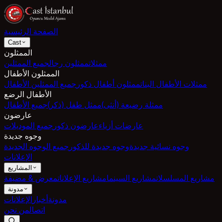
الصفحة الرئيسية
Cast
الممثلون
ممثلات
ممثلون رجال
جميع الممثلين
الممثلون الأطفال
ممثلات الأطفال البنات
ممثلون أطفال ذكور
جميع الممثلين الأطفال
الأطفال الرضع
ممثلة رضيعة (أنثى)
ممثل طفل (ذكر)
جميع الأطفال
عارضون
عارضات أزياء
عارضون ذكور
جميع الموديلات
وجوه جديدة
وجوه نسائية جديدة
وجوه جديدة للذكور
جميع الوجوه الجديدة
الإعلانات
المشاريع
مشاريع المسلسلات
مشاريع السينما
مشاريع الإعلانات
معرض & مضيفة
مدونة
مدونة
أخبار
الإعلانات
اتصال
من نحن