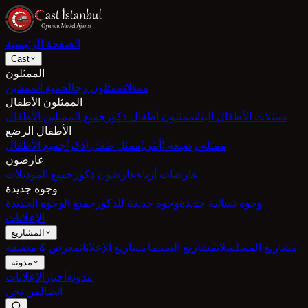
الصفحة الرئيسية
Cast
الممثلون
ممثلات
ممثلون رجال
جميع الممثلين
الممثلون الأطفال
ممثلات الأطفال البنات
ممثلون أطفال ذكور
جميع الممثلين الأطفال
الأطفال الرضع
ممثلة رضيعة (أنثى)
ممثل طفل (ذكر)
جميع الأطفال
عارضون
عارضات أزياء
عارضون ذكور
جميع الموديلات
وجوه جديدة
وجوه نسائية جديدة
وجوه جديدة للذكور
جميع الوجوه الجديدة
الإعلانات
المشاريع
مشاريع المسلسلات
مشاريع السينما
مشاريع الإعلانات
معرض & مضيفة
مدونة
مدونة
أخبار
الإعلانات
اتصال
من نحن