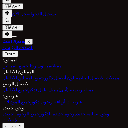
🇸🇦
AR
تسجيل الدخول
سجل الآن
🇸🇦
AR
Cast Ajans
✕
الصفحة الرئيسية
Cast
الممثلون
ممثلات
ممثلون رجال
جميع الممثلين
الممثلون الأطفال
ممثلات الأطفال البنات
ممثلون أطفال ذكور
جميع الممثلين الأطفال
الأطفال الرضع
ممثلة رضيعة (أنثى)
ممثل طفل (ذكر)
جميع الأطفال
عارضون
عارضات أزياء
عارضون ذكور
جميع الموديلات
وجوه جديدة
وجوه نسائية جديدة
وجوه جديدة للذكور
جميع الوجوه الجديدة
الإعلانات
المشاريع