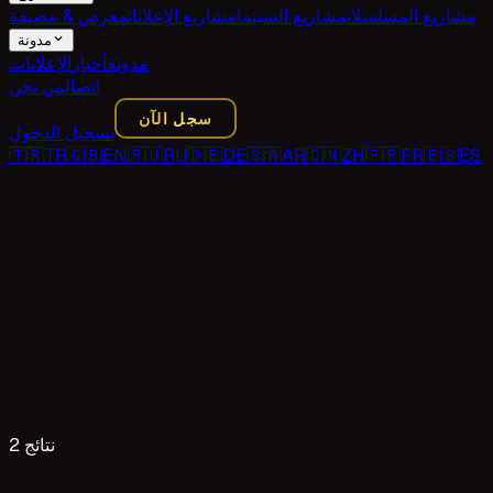
مشاريع المسلسلات
مشاريع السينما
مشاريع الإعلانات
معرض & مضيفة
مدونة
مدونة
أخبار
الإعلانات
اتصال
من نحن
سجل الآن
تسجيل الدخول
🇹🇷
TR
🇬🇧
EN
🇷🇺
RU
🇩🇪
DE
🇸🇦
AR
🇨🇳
ZH
🇫🇷
FR
🇪🇸
ES
2 نتائج