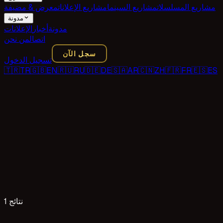
مشاريع المسلسلات
مشاريع السينما
مشاريع الإعلانات
معرض & مضيفة
مدونة
مدونة
أخبار
الإعلانات
اتصال
من نحن
سجل الآن
تسجيل الدخول
🇹🇷
TR
🇬🇧
EN
🇷🇺
RU
🇩🇪
DE
🇸🇦
AR
🇨🇳
ZH
🇫🇷
FR
🇪🇸
ES
1 نتائج