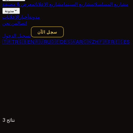
مشاريع المسلسلات
مشاريع السينما
مشاريع الإعلانات
معرض & مضيفة
مدونة
مدونة
أخبار
الإعلانات
اتصال
من نحن
سجل الآن
تسجيل الدخول
🇹🇷
TR
🇬🇧
EN
🇷🇺
RU
🇩🇪
DE
🇸🇦
AR
🇨🇳
ZH
🇫🇷
FR
🇪🇸
ES
3 نتائج