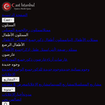
الصفحة الرئيسية
Cast
الممثلون
ممثلات
ممثلون رجال
جميع الممثلين
الممثلون الأطفال
ممثلات الأطفال البنات
ممثلون أطفال ذكور
جميع الممثلين الأطفال
الأطفال الرضع
ممثلة رضيعة (أنثى)
ممثل طفل (ذكر)
جميع الأطفال
عارضون
عارضات أزياء
عارضون ذكور
جميع الموديلات
وجوه جديدة
وجوه نسائية جديدة
وجوه جديدة للذكور
جميع الوجوه الجديدة
الإعلانات
المشاريع
مشاريع المسلسلات
مشاريع السينما
مشاريع الإعلانات
معرض & مضيفة
مدونة
مدونة
أخبار
الإعلانات
اتصال
من نحن