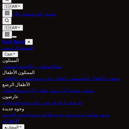
🇸🇦
AR
تسجيل الدخول
سجل الآن
🇸🇦
AR
Cast Ajans
✕
الصفحة الرئيسية
Cast
الممثلون
ممثلات
ممثلون رجال
جميع الممثلين
الممثلون الأطفال
ممثلات الأطفال البنات
ممثلون أطفال ذكور
جميع الممثلين الأطفال
الأطفال الرضع
ممثلة رضيعة (أنثى)
ممثل طفل (ذكر)
جميع الأطفال
عارضون
عارضات أزياء
عارضون ذكور
جميع الموديلات
وجوه جديدة
وجوه نسائية جديدة
وجوه جديدة للذكور
جميع الوجوه الجديدة
الإعلانات
المشاريع