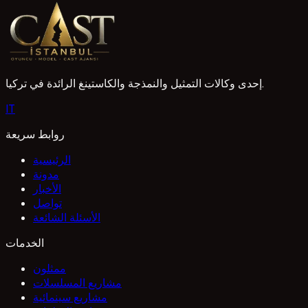
ilanları önemli fırsatlar sunar. Ajansımız, yetenekli
adayları doğru projelere yönlendirerek sektöre adım
1 Mayıs 2026
atmalarına yardımcı olur. Başvuru sürecimiz ve deneme
çekimleri hakkında detaylı bilgi edinin.
إحدى وكالات التمثيل والنمذجة والكاستينغ الرائدة في تركيا.
I
T
روابط سريعة
الرئيسية
مدونة
الأخبار
تواصل
الأسئلة الشائعة
الخدمات
ممثلون
مشاريع المسلسلات
مشاريع سينمائية