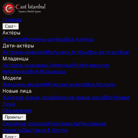
Главная
Cast
Актёры
Актрисы
Мужчины-актёры
Все Актёры
Дети-актёры
Актрисы-девочки
Мальчики актёры
Все дети-актёры
Младенцы
Актриса-младенец (девочка)
Актёр-мальчик
(младенец)
Все Младенцы
Модели
Женщины-модели
Мужские модели
Все Модели
Новые лица
Женские новые лица
Мужские новые лица
Все Новые
Лица
Объявления
Проекты
Серийные проекты
Кинопроекты
Рекламные
проекты
Выставка & Хостес
Блог