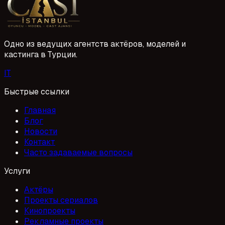
1 Mayıs 2026
kendi hazırlıklarını yapar; ancak büyük projelerde
ajansımız ve yapım ekibi destek sağlar. Bu süreç, projenin
niteliğine ve ajansımızın yönlendirmelerine göre farklılık
gösterir.
Одно из ведущих агентств актёров, моделей и
кастинга в Турции.
I
T
Быстрые ссылки
Главная
Блог
Новости
Контакт
Часто задаваемые вопросы
Услуги
Актёры
Проекты сериалов
Кинопроекты
Рекламные проекты