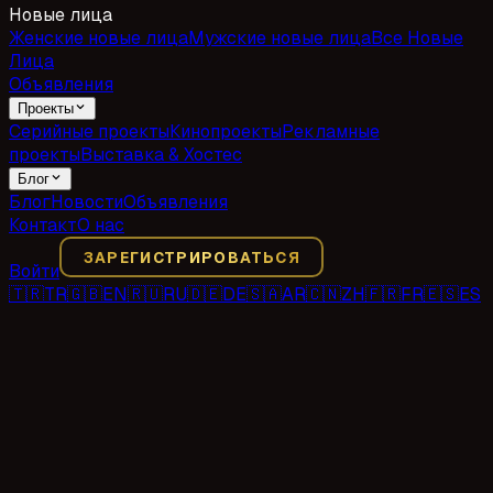
Новые лица
Женские новые лица
Мужские новые лица
Все Новые
Лица
Объявления
Проекты
Серийные проекты
Кинопроекты
Рекламные
проекты
Выставка & Хостес
Блог
Блог
Новости
Объявления
Контакт
О нас
ЗАРЕГИСТРИРОВАТЬСЯ
Войти
🇹🇷
TR
🇬🇧
EN
🇷🇺
RU
🇩🇪
DE
🇸🇦
AR
🇨🇳
ZH
🇫🇷
FR
🇪🇸
ES