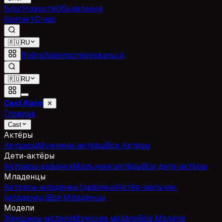
Блог
Новости
Объявления
Контакт
О нас
🇷🇺
RU
Войти
Зарегистрироваться
🇷🇺
RU
Cast Ajans
✕
Главная
Cast
Актёры
Актрисы
Мужчины-актёры
Все Актёры
Дети-актёры
Актрисы-девочки
Мальчики актёры
Все дети-актёры
Младенцы
Актриса-младенец (девочка)
Актёр-мальчик
(младенец)
Все Младенцы
Модели
Женщины-модели
Мужские модели
Все Модели