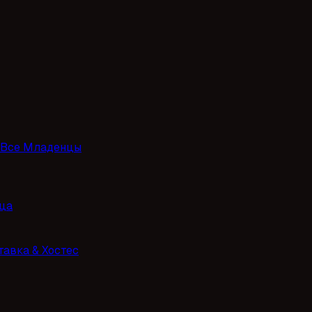
Все Младенцы
ца
тавка & Хостес