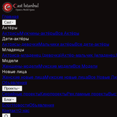
Главная
Cast
Актёры
Актрисы
Мужчины-актёры
Все Актёры
Дети-актёры
Актрисы-девочки
Мальчики актёры
Все дети-актёры
Младенцы
Актриса-младенец (девочка)
Актёр-мальчик (младенец)
Модели
Женщины-модели
Мужские модели
Все Модели
Новые лица
Женские новые лица
Мужские новые лица
Все Новые Ли
Объявления
Проекты
Серийные проекты
Кинопроекты
Рекламные проекты
Выс
Блог
Блог
Новости
Объявления
Контакт
О нас