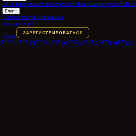
Серийные проекты
Кинопроекты
Рекламные проекты
Выс
Блог
Блог
Новости
Объявления
Контакт
О нас
ЗАРЕГИСТРИРОВАТЬСЯ
Войти
🇹🇷
TR
🇬🇧
EN
🇷🇺
RU
🇩🇪
DE
🇸🇦
AR
🇨🇳
ZH
🇫🇷
FR
🇪🇸
ES