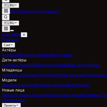
🇷🇺
RU
Войти
Зарегистрироваться
🇷🇺
RU
Cast Ajans
✕
Главная
Cast
Актёры
Актрисы
Мужчины-актёры
Все Актёры
Дети-актёры
Актрисы-девочки
Мальчики актёры
Все дети-актёры
Младенцы
Актриса-младенец (девочка)
Актёр-мальчик (младенец)
Модели
Женщины-модели
Мужские модели
Все Модели
Новые лица
Женские новые лица
Мужские новые лица
Все Новые Ли
Объявления
Проекты