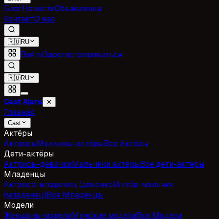
Блог
Новости
Объявления
Контакт
О нас
🇷🇺
RU
Войти
Зарегистрироваться
🇷🇺
RU
Cast Ajans
✕
Главная
Cast
Актёры
Актрисы
Мужчины-актёры
Все Актёры
Дети-актёры
Актрисы-девочки
Мальчики актёры
Все дети-актёры
Младенцы
Актриса-младенец (девочка)
Актёр-мальчик
(младенец)
Все Младенцы
Модели
Женщины-модели
Мужские модели
Все Модели