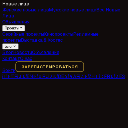
Новые лица
Женские новые лица
Мужские новые лица
Все Новые
Лица
Объявления
Проекты
Серийные проекты
Кинопроекты
Рекламные
проекты
Выставка & Хостес
Блог
Блог
Новости
Объявления
Контакт
О нас
ЗАРЕГИСТРИРОВАТЬСЯ
Войти
🇹🇷
TR
🇬🇧
EN
🇷🇺
RU
🇩🇪
DE
🇸🇦
AR
🇨🇳
ZH
🇫🇷
FR
🇪🇸
ES