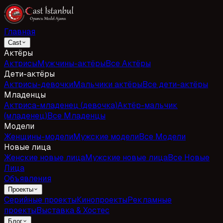
Главная
Cast
Актёры
Актрисы
Мужчины-актёры
Все Актёры
Дети-актёры
Актрисы-девочки
Мальчики актёры
Все дети-актёры
Младенцы
Актриса-младенец (девочка)
Актёр-мальчик
(младенец)
Все Младенцы
Модели
Женщины-модели
Мужские модели
Все Модели
Новые лица
Женские новые лица
Мужские новые лица
Все Новые
Лица
Объявления
Проекты
Серийные проекты
Кинопроекты
Рекламные
проекты
Выставка & Хостес
Блог