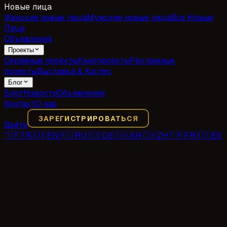
Новые лица
Женские новые лица
Мужские новые лица
Все Новые
Лица
Объявления
Проекты
Серийные проекты
Кинопроекты
Рекламные
проекты
Выставка & Хостес
Блог
Блог
Новости
Объявления
Контакт
О нас
ЗАРЕГИСТРИРОВАТЬСЯ
Войти
🇹🇷
TR
🇬🇧
EN
🇷🇺
RU
🇩🇪
DE
🇸🇦
AR
🇨🇳
ZH
🇫🇷
FR
🇪🇸
ES