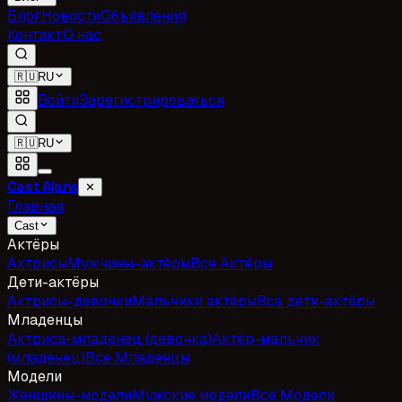
Блог
Новости
Объявления
Контакт
О нас
🇷🇺
RU
Войти
Зарегистрироваться
🇷🇺
RU
Cast Ajans
✕
Главная
Cast
Актёры
Актрисы
Мужчины-актёры
Все Актёры
Дети-актёры
Актрисы-девочки
Мальчики актёры
Все дети-актёры
Младенцы
Актриса-младенец (девочка)
Актёр-мальчик
(младенец)
Все Младенцы
Модели
Женщины-модели
Мужские модели
Все Модели