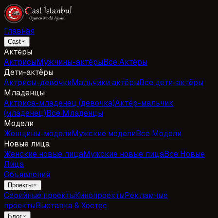
Главная
Cast
Актёры
Актрисы
Мужчины-актёры
Все Актёры
Дети-актёры
Актрисы-девочки
Мальчики актёры
Все дети-актёры
Младенцы
Актриса-младенец (девочка)
Актёр-мальчик
(младенец)
Все Младенцы
Модели
Женщины-модели
Мужские модели
Все Модели
Новые лица
Женские новые лица
Мужские новые лица
Все Новые
Лица
Объявления
Проекты
Серийные проекты
Кинопроекты
Рекламные
проекты
Выставка & Хостес
Блог