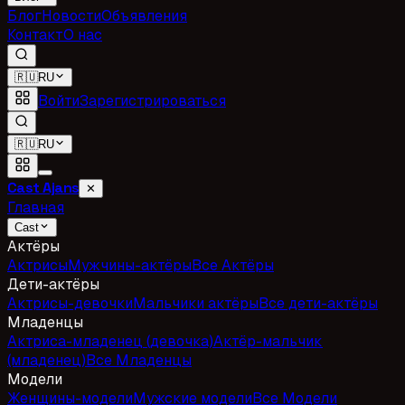
Блог
Новости
Объявления
Контакт
О нас
🇷🇺
RU
Войти
Зарегистрироваться
🇷🇺
RU
Cast Ajans
✕
Главная
Cast
Актёры
Актрисы
Мужчины-актёры
Все Актёры
Дети-актёры
Актрисы-девочки
Мальчики актёры
Все дети-актёры
Младенцы
Актриса-младенец (девочка)
Актёр-мальчик
(младенец)
Все Младенцы
Модели
Женщины-модели
Мужские модели
Все Модели