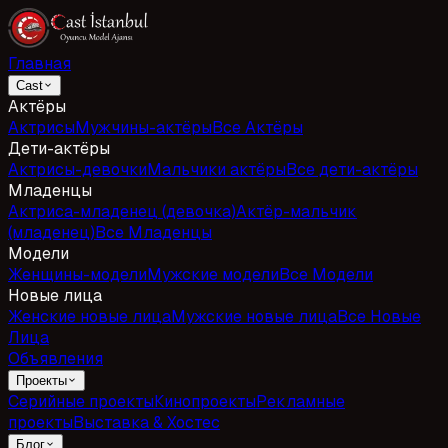
Главная
Cast
Актёры
Актрисы
Мужчины-актёры
Все Актёры
Дети-актёры
Актрисы-девочки
Мальчики актёры
Все дети-актёры
Младенцы
Актриса-младенец (девочка)
Актёр-мальчик
(младенец)
Все Младенцы
Модели
Женщины-модели
Мужские модели
Все Модели
Новые лица
Женские новые лица
Мужские новые лица
Все Новые
Лица
Объявления
Проекты
Серийные проекты
Кинопроекты
Рекламные
проекты
Выставка & Хостес
Блог