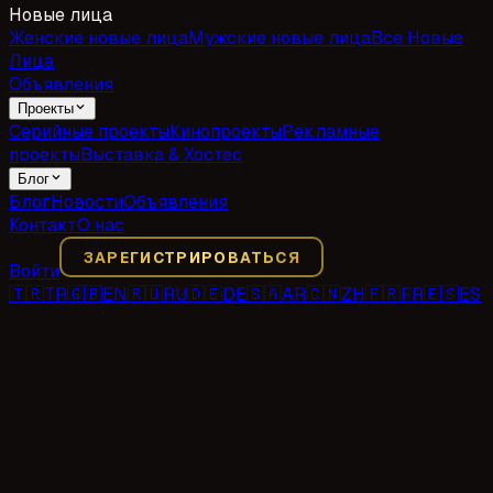
Новые лица
Женские новые лица
Мужские новые лица
Все Новые
Лица
Объявления
Проекты
Серийные проекты
Кинопроекты
Рекламные
проекты
Выставка & Хостес
Блог
Блог
Новости
Объявления
Контакт
О нас
ЗАРЕГИСТРИРОВАТЬСЯ
Войти
🇹🇷
TR
🇬🇧
EN
🇷🇺
RU
🇩🇪
DE
🇸🇦
AR
🇨🇳
ZH
🇫🇷
FR
🇪🇸
ES