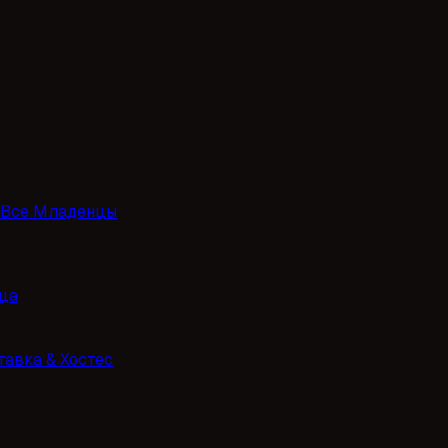
Все Младенцы
ца
тавка & Хостес