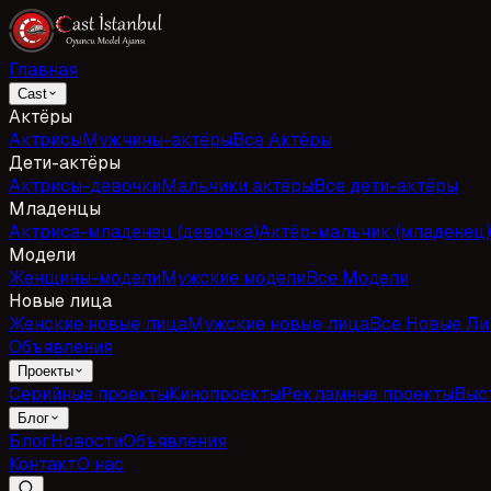
Главная
Cast
Актёры
Актрисы
Мужчины-актёры
Все Актёры
Дети-актёры
Актрисы-девочки
Мальчики актёры
Все дети-актёры
Младенцы
Актриса-младенец (девочка)
Актёр-мальчик (младенец)
Модели
Женщины-модели
Мужские модели
Все Модели
Новые лица
Женские новые лица
Мужские новые лица
Все Новые Ли
Объявления
Проекты
Серийные проекты
Кинопроекты
Рекламные проекты
Выс
Блог
Блог
Новости
Объявления
Контакт
О нас