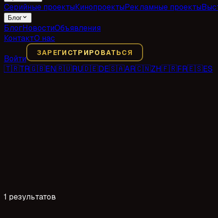
Серийные проекты
Кинопроекты
Рекламные проекты
Выс
Блог
Блог
Новости
Объявления
Контакт
О нас
ЗАРЕГИСТРИРОВАТЬСЯ
Войти
🇹🇷
TR
🇬🇧
EN
🇷🇺
RU
🇩🇪
DE
🇸🇦
AR
🇨🇳
ZH
🇫🇷
FR
🇪🇸
ES
1 результатов