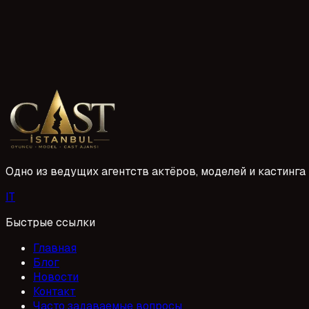
2 прочтений
Afyon Figüran Ajanslarına Kayıt
Afyonkarahisar'da figüranlık yapmak isteyenler için ajansımı
oluşturmanın püf noktalarını sizinle paylaşıyoruz. Böylece pr
1 Mayıs 2026
Одно из ведущих агентств актёров, моделей и кастинга 
I
T
Быстрые ссылки
Главная
Блог
Новости
Контакт
Часто задаваемые вопросы