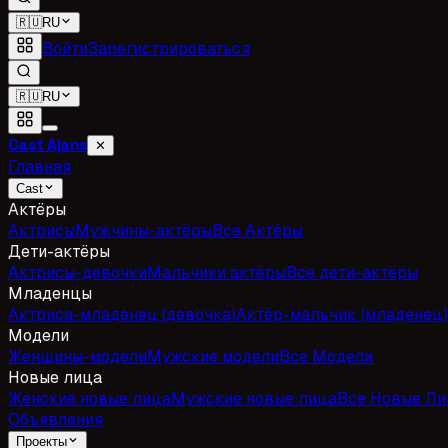
🇷🇺
RU
Войти
Зарегистрироваться
🇷🇺
RU
Cast Ajans
✕
Главная
Cast
Актёры
Актрисы
Мужчины-актёры
Все Актёры
Дети-актёры
Актрисы-девочки
Мальчики актёры
Все дети-актёры
Младенцы
Актриса-младенец (девочка)
Актёр-мальчик (младенец)
Модели
Женщины-модели
Мужские модели
Все Модели
Новые лица
Женские новые лица
Мужские новые лица
Все Новые Ли
Объявления
Проекты