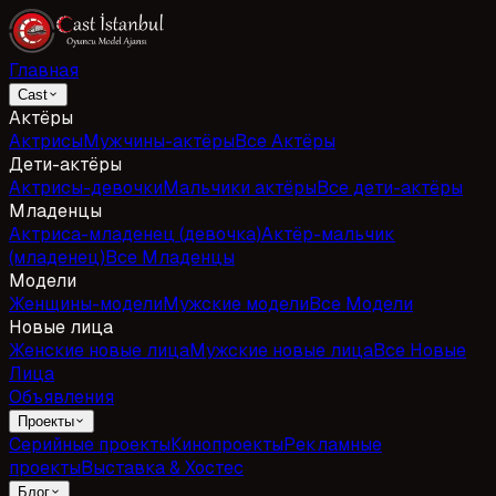
Главная
Cast
Актёры
Актрисы
Мужчины-актёры
Все Актёры
Дети-актёры
Актрисы-девочки
Мальчики актёры
Все дети-актёры
Младенцы
Актриса-младенец (девочка)
Актёр-мальчик
(младенец)
Все Младенцы
Модели
Женщины-модели
Мужские модели
Все Модели
Новые лица
Женские новые лица
Мужские новые лица
Все Новые
Лица
Объявления
Проекты
Серийные проекты
Кинопроекты
Рекламные
проекты
Выставка & Хостес
Блог