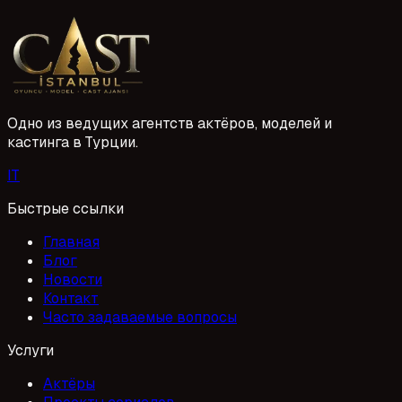
ajansları için önemli bir konumda. Oyuncu veya model
olmak isteyenler için 2026 yılı başvuru süreçleri ve ajans
1 Mayıs 2026
seçiminde dikkat edilmesi gerekenler büyük önem taşıyor.
Ajansımıza yapacağınız başvurularla hayallerinize bir
adım daha yaklaşabilirsiniz.
Одно из ведущих агентств актёров, моделей и
кастинга в Турции.
I
T
Быстрые ссылки
Главная
Блог
Новости
Контакт
Часто задаваемые вопросы
Услуги
Актёры