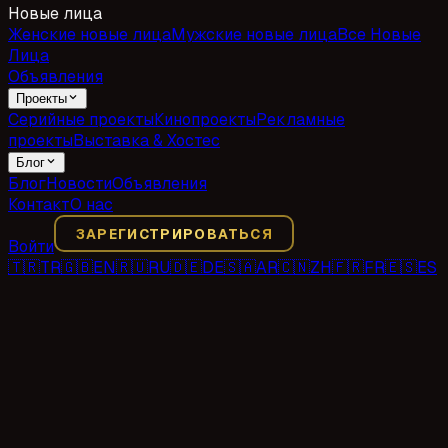
Новые лица
Женские новые лица
Мужские новые лица
Все Новые
Лица
Объявления
Проекты
Серийные проекты
Кинопроекты
Рекламные
проекты
Выставка & Хостес
Блог
Блог
Новости
Объявления
Контакт
О нас
ЗАРЕГИСТРИРОВАТЬСЯ
Войти
🇹🇷
TR
🇬🇧
EN
🇷🇺
RU
🇩🇪
DE
🇸🇦
AR
🇨🇳
ZH
🇫🇷
FR
🇪🇸
ES