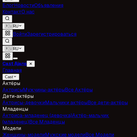
Блог
Новости
Объявления
Контакт
О нас
🇷🇺
RU
Войти
Зарегистрироваться
🇷🇺
RU
Cast Ajans
✕
Главная
Cast
Актёры
Актрисы
Мужчины-актёры
Все Актёры
Дети-актёры
Актрисы-девочки
Мальчики актёры
Все дети-актёры
Младенцы
Актриса-младенец (девочка)
Актёр-мальчик
(младенец)
Все Младенцы
Модели
Женщины-модели
Мужские модели
Все Модели