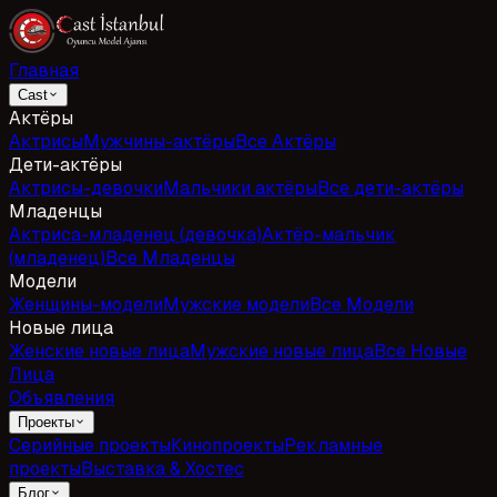
Главная
Cast
Актёры
Актрисы
Мужчины-актёры
Все Актёры
Дети-актёры
Актрисы-девочки
Мальчики актёры
Все дети-актёры
Младенцы
Актриса-младенец (девочка)
Актёр-мальчик
(младенец)
Все Младенцы
Модели
Женщины-модели
Мужские модели
Все Модели
Новые лица
Женские новые лица
Мужские новые лица
Все Новые
Лица
Объявления
Проекты
Серийные проекты
Кинопроекты
Рекламные
проекты
Выставка & Хостес
Блог