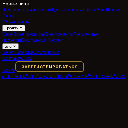
Новые лица
Женские новые лица
Мужские новые лица
Все Новые
Лица
Объявления
Проекты
Серийные проекты
Кинопроекты
Рекламные
проекты
Выставка & Хостес
Блог
Блог
Новости
Объявления
Контакт
О нас
ЗАРЕГИСТРИРОВАТЬСЯ
Войти
🇹🇷
TR
🇬🇧
EN
🇷🇺
RU
🇩🇪
DE
🇸🇦
AR
🇨🇳
ZH
🇫🇷
FR
🇪🇸
ES