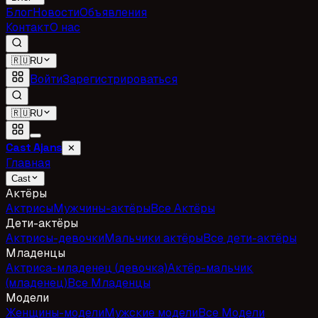
Блог
Новости
Объявления
Контакт
О нас
🇷🇺
RU
Войти
Зарегистрироваться
🇷🇺
RU
Cast Ajans
✕
Главная
Cast
Актёры
Актрисы
Мужчины-актёры
Все Актёры
Дети-актёры
Актрисы-девочки
Мальчики актёры
Все дети-актёры
Младенцы
Актриса-младенец (девочка)
Актёр-мальчик
(младенец)
Все Младенцы
Модели
Женщины-модели
Мужские модели
Все Модели