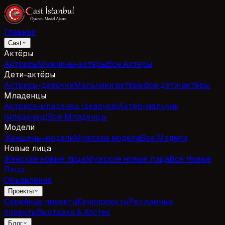
Главная
Cast
Актёры
Актрисы
Мужчины-актёры
Все Актёры
Дети-актёры
Актрисы-девочки
Мальчики актёры
Все дети-актёры
Младенцы
Актриса-младенец (девочка)
Актёр-мальчик
(младенец)
Все Младенцы
Модели
Женщины-модели
Мужские модели
Все Модели
Новые лица
Женские новые лица
Мужские новые лица
Все Новые
Лица
Объявления
Проекты
Серийные проекты
Кинопроекты
Рекламные
проекты
Выставка & Хостес
Блог