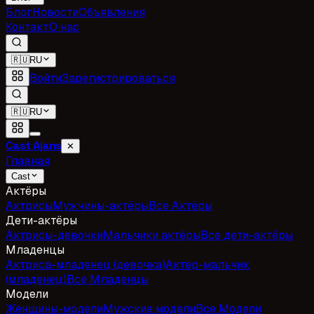
Блог
Новости
Объявления
Контакт
О нас
🇷🇺
RU
Войти
Зарегистрироваться
🇷🇺
RU
Cast Ajans
✕
Главная
Cast
Актёры
Актрисы
Мужчины-актёры
Все Актёры
Дети-актёры
Актрисы-девочки
Мальчики актёры
Все дети-актёры
Младенцы
Актриса-младенец (девочка)
Актёр-мальчик
(младенец)
Все Младенцы
Модели
Женщины-модели
Мужские модели
Все Модели