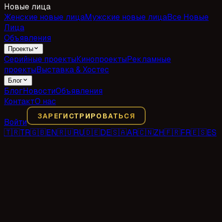
Новые лица
Женские новые лица
Мужские новые лица
Все Новые
Лица
Объявления
Проекты
Серийные проекты
Кинопроекты
Рекламные
проекты
Выставка & Хостес
Блог
Блог
Новости
Объявления
Контакт
О нас
ЗАРЕГИСТРИРОВАТЬСЯ
Войти
🇹🇷
TR
🇬🇧
EN
🇷🇺
RU
🇩🇪
DE
🇸🇦
AR
🇨🇳
ZH
🇫🇷
FR
🇪🇸
ES