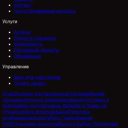
Контакт
Часто задаваемые вопросы
Услуги
Актёры
Проекты сериалов
Кинопроекты
Рекламные проекты
Объявления
Управление
Вход для участников
Подать заявку
О нас
Договор дистанционной продажи
Форма
предварительного информирования
Доставка и
исполнение услуги
Отмена, Возврат и Право на
Отказ
Условия использования
Политика
конфиденциальности
Текст разъяснения
KVKK
Удаление аккаунта
Başvuru Şartları Sözleşmesi