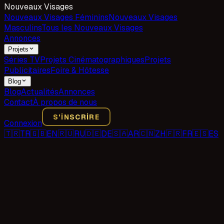
Nouveaux Visages
Nouveaux Visages Féminins
Nouveaux Visages
Masculins
Tous les Nouveaux Visages
Annonces
Projets
Séries TV
Projets Cinématographiques
Projets
Publicitaires
Foire & Hôtesse
Blog
Blog
Actualités
Annonces
Contact
À propos de nous
S'INSCRIRE
Connexion
🇹🇷
TR
🇬🇧
EN
🇷🇺
RU
🇩🇪
DE
🇸🇦
AR
🇨🇳
ZH
🇫🇷
FR
🇪🇸
ES