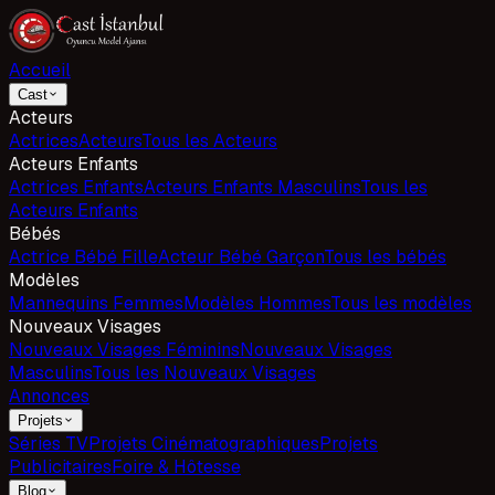
Accueil
Cast
Acteurs
Actrices
Acteurs
Tous les Acteurs
Acteurs Enfants
Actrices Enfants
Acteurs Enfants Masculins
Tous les
Acteurs Enfants
Bébés
Actrice Bébé Fille
Acteur Bébé Garçon
Tous les bébés
Modèles
Mannequins Femmes
Modèles Hommes
Tous les modèles
Nouveaux Visages
Nouveaux Visages Féminins
Nouveaux Visages
Masculins
Tous les Nouveaux Visages
Annonces
Projets
Séries TV
Projets Cinématographiques
Projets
Publicitaires
Foire & Hôtesse
Blog