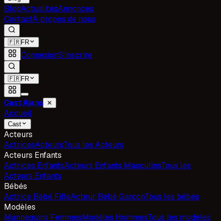
Blog
Actualités
Annonces
Contact
À propos de nous
🇫🇷
FR
Connexion
S'inscrire
🇫🇷
FR
Cast Ajans
✕
Accueil
Cast
Acteurs
Actrices
Acteurs
Tous les Acteurs
Acteurs Enfants
Actrices Enfants
Acteurs Enfants Masculins
Tous les
Acteurs Enfants
Bébés
Actrice Bébé Fille
Acteur Bébé Garçon
Tous les bébés
Modèles
Mannequins Femmes
Modèles Hommes
Tous les modèles