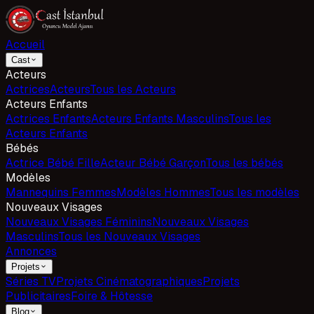
Accueil
Cast
Acteurs
Actrices
Acteurs
Tous les Acteurs
Acteurs Enfants
Actrices Enfants
Acteurs Enfants Masculins
Tous les
Acteurs Enfants
Bébés
Actrice Bébé Fille
Acteur Bébé Garçon
Tous les bébés
Modèles
Mannequins Femmes
Modèles Hommes
Tous les modèles
Nouveaux Visages
Nouveaux Visages Féminins
Nouveaux Visages
Masculins
Tous les Nouveaux Visages
Annonces
Projets
Séries TV
Projets Cinématographiques
Projets
Publicitaires
Foire & Hôtesse
Blog