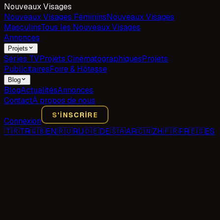
Nouveaux Visages
Nouveaux Visages Féminins
Nouveaux Visages
Masculins
Tous les Nouveaux Visages
Annonces
Projets
Séries TV
Projets Cinématographiques
Projets
Publicitaires
Foire & Hôtesse
Blog
Blog
Actualités
Annonces
Contact
À propos de nous
S'INSCRIRE
Connexion
🇹🇷
TR
🇬🇧
EN
🇷🇺
RU
🇩🇪
DE
🇸🇦
AR
🇨🇳
ZH
🇫🇷
FR
🇪🇸
ES