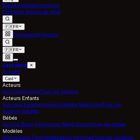
Blog
Actualités
Annonces
Contact
À propos de nous
🇫🇷
FR
Connexion
S'inscrire
🇫🇷
FR
Cast Ajans
✕
Accueil
Cast
Acteurs
Actrices
Acteurs
Tous les Acteurs
Acteurs Enfants
Actrices Enfants
Acteurs Enfants Masculins
Tous les
Acteurs Enfants
Bébés
Actrice Bébé Fille
Acteur Bébé Garçon
Tous les bébés
Modèles
Mannequins Femmes
Modèles Hommes
Tous les modèles