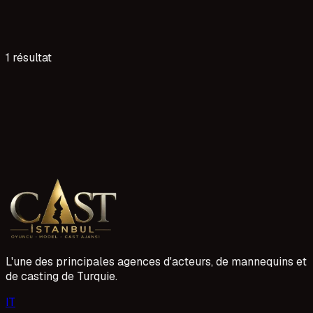
1 résultat
7 lecture
Karabük Acil Oyuncu İlanı
Karabük ve çevresinden yeni yüzler arıyoruz. Ajansımız,
çeşitli projelerde yer alacak yetenekli oyuncu adaylarını
bünyesine katmak istiyor. Deneyimli veya deneyimsiz tüm
1 Mayıs 2026
adayların başvurularını bekliyoruz.
L'une des principales agences d'acteurs, de mannequins et
de casting de Turquie.
I
T