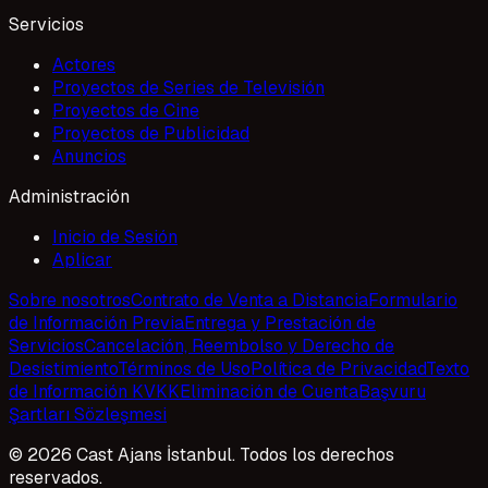
Servicios
Actores
Proyectos de Series de Televisión
Proyectos de Cine
Proyectos de Publicidad
Anuncios
Administración
Inicio de Sesión
Aplicar
Sobre nosotros
Contrato de Venta a Distancia
Formulario
de Información Previa
Entrega y Prestación de
Servicios
Cancelación, Reembolso y Derecho de
Desistimiento
Términos de Uso
Política de Privacidad
Texto
de Información KVKK
Eliminación de Cuenta
Başvuru
Şartları Sözleşmesi
© 2026 Cast Ajans İstanbul. Todos los derechos
reservados.