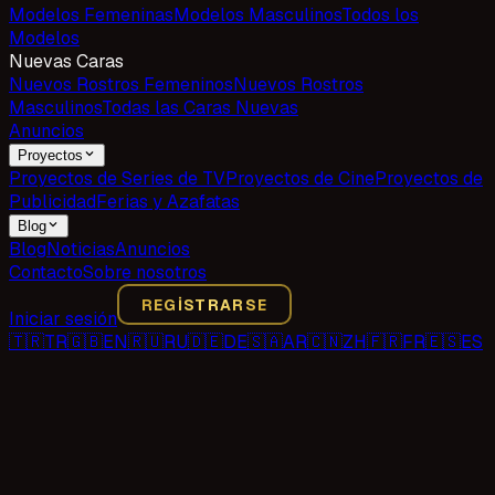
Modelos Femeninas
Modelos Masculinos
Todos los
Modelos
Nuevas Caras
Nuevos Rostros Femeninos
Nuevos Rostros
Masculinos
Todas las Caras Nuevas
Anuncios
Proyectos
Proyectos de Series de TV
Proyectos de Cine
Proyectos de
Publicidad
Ferias y Azafatas
Blog
Blog
Noticias
Anuncios
Contacto
Sobre nosotros
REGISTRARSE
Iniciar sesión
🇹🇷
TR
🇬🇧
EN
🇷🇺
RU
🇩🇪
DE
🇸🇦
AR
🇨🇳
ZH
🇫🇷
FR
🇪🇸
ES