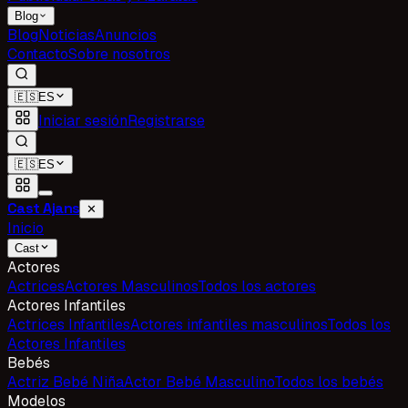
Blog
Blog
Noticias
Anuncios
Contacto
Sobre nosotros
🇪🇸
ES
Iniciar sesión
Registrarse
🇪🇸
ES
Cast Ajans
✕
Inicio
Cast
Actores
Actrices
Actores Masculinos
Todos los actores
Actores Infantiles
Actrices Infantiles
Actores infantiles masculinos
Todos los
Actores Infantiles
Bebés
Actriz Bebé Niña
Actor Bebé Masculino
Todos los bebés
Modelos