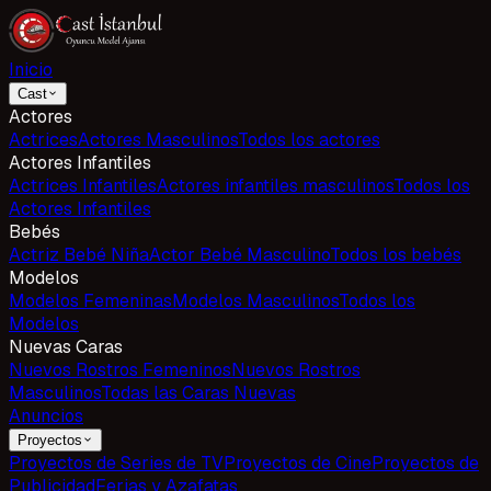
Inicio
Cast
Actores
Actrices
Actores Masculinos
Todos los actores
Actores Infantiles
Actrices Infantiles
Actores infantiles masculinos
Todos los
Actores Infantiles
Bebés
Actriz Bebé Niña
Actor Bebé Masculino
Todos los bebés
Modelos
Modelos Femeninas
Modelos Masculinos
Todos los
Modelos
Nuevas Caras
Nuevos Rostros Femeninos
Nuevos Rostros
Masculinos
Todas las Caras Nuevas
Anuncios
Proyectos
Proyectos de Series de TV
Proyectos de Cine
Proyectos de
Publicidad
Ferias y Azafatas