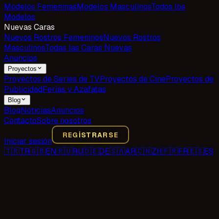
Modelos Femeninas
Modelos Masculinos
Todos los
Modelos
Nuevas Caras
Nuevos Rostros Femeninos
Nuevos Rostros
Masculinos
Todas las Caras Nuevas
Anuncios
Proyectos
Proyectos de Series de TV
Proyectos de Cine
Proyectos de
Publicidad
Ferias y Azafatas
Blog
Blog
Noticias
Anuncios
Contacto
Sobre nosotros
REGISTRARSE
Iniciar sesión
🇹🇷
TR
🇬🇧
EN
🇷🇺
RU
🇩🇪
DE
🇸🇦
AR
🇨🇳
ZH
🇫🇷
FR
🇪🇸
ES