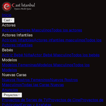
Inicio
Cast
Actores
Actrices
Actores Masculinos
Todos los actores
Actores Infantiles
Actrices Infantiles
Actores infantiles masculinos
Todos los
Actores Infantiles
Bebés
Actriz Bebé Niña
Actor Bebé Masculino
Todos los bebés
Modelos
Modelos Femeninas
Modelos Masculinos
Todos los
Modelos
Nuevas Caras
Nuevos Rostros Femeninos
Nuevos Rostros
Masculinos
Todas las Caras Nuevas
Anuncios
Proyectos
Proyectos de Series de TV
Proyectos de Cine
Proyectos de
Publicidad
Ferias y Azafatas