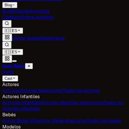
Blog
Blog
Noticias
Anuncios
Contacto
Sobre nosotros
🇪🇸
ES
Iniciar sesión
Registrarse
🇪🇸
ES
Cast Ajans
✕
Inicio
Cast
Actores
Actrices
Actores Masculinos
Todos los actores
Actores Infantiles
Actrices Infantiles
Actores infantiles masculinos
Todos los
Actores Infantiles
Bebés
Actriz Bebé Niña
Actor Bebé Masculino
Todos los bebés
Modelos